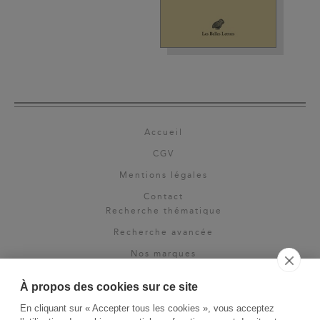
Accueil
CGV
Mentions légales
Contact
Recherche thématique
Recherche avancée
Nos marques
Rights & permissions
À propos des cookies sur ce site
Espace pro
En cliquant sur « Accepter tous les cookies », vous acceptez
Newsletter