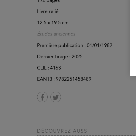
192
pages
Livre relié
12.5 x 19.5 cm
Études anciennes
Première publication : 01/01/1982
Dernier tirage :
2025
CLIL : 4163
EAN13 :
9782251458489
DÉCOUVREZ AUSSI