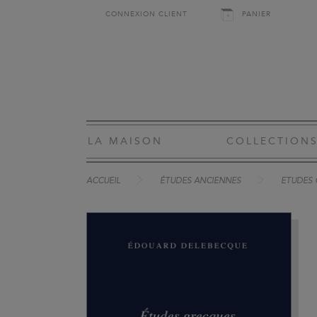
CONNEXION CLIENT
PANIER
LA MAISON
COLLECTION
ACCUEIL
ÉTUDES ANCIENNES
ETUDES 