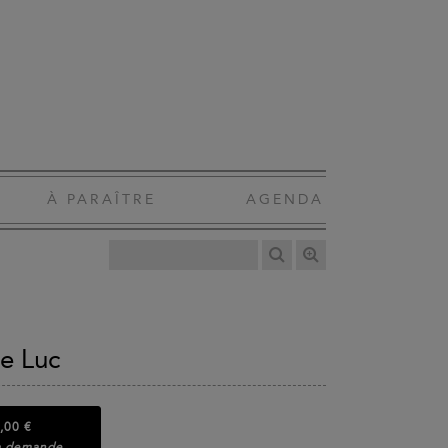
À PARAÎTRE
AGENDA
de Luc
,00 €
la demande