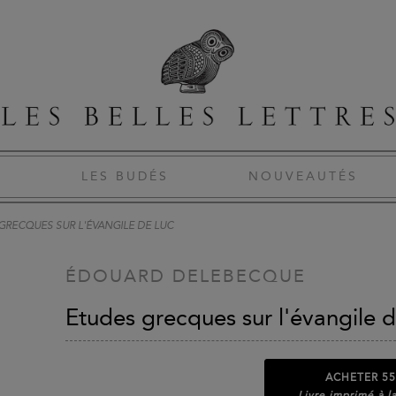
S
LES BUDÉS
NOUVEAUTÉS
GRECQUES SUR L'ÉVANGILE DE LUC
ÉDOUARD DELEBECQUE
Etudes grecques sur l'évangile 
ACHETER
55
Livre imprimé à 