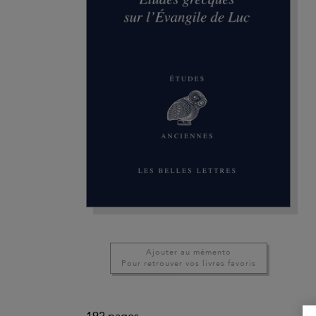
Ajouter au mémento
Pour retrouver vos livres favoris