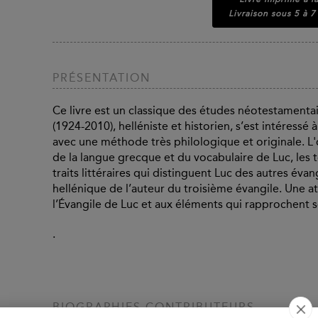
Livraison sous 5 à 7
PRÉSENTATION
Ce livre est un classique des études néotestament
(1924-2010), helléniste et historien, s’est intéres
avec une méthode très philologique et originale. 
de la langue grecque et du vocabulaire de Luc, les 
traits littéraires qui distinguent Luc des autres évan
hellénique de l’auteur du troisième évangile. Une at
l’Évangile de Luc et aux éléments qui rapprochent s
.
BIOGRAPHIES CONTRIBUTEURS