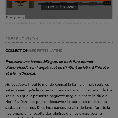
Éditions Les Belles Lettres
·
Blandine Le Callet - Carmina veneficarum. Charmes de sorcières
PRÉSENTATION
COLLECTION
LES PETITS LATINS
Proposant une lecture bilingue, ce petit livre permet
d’approfondir son français tout en s’initiant au latin, à l’histoire
et à la mythologie.
Abracadabra
! Tout le monde connaît la formule, mais seuls les
initiés savent qu’elle se rencontre déjà dans un manuscrit du IIIe
siècle, ou que la première baguette magique est celle du dieu
Hermès. Dans ces pages, découvrez les sorts, les potions, les
sabbats nocturnes & les incantations au clair de lune, l’art de la
nécromancie, la recette des philtres d’amour, mais aussi la