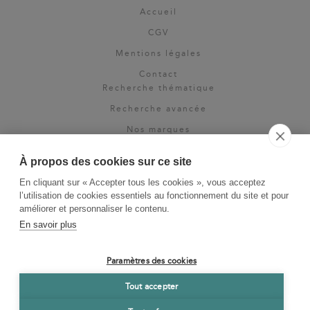
Accueil
CGV
Mentions légales
Contact
Recherche thématique
Recherche avancée
Nos marques
Rights & permissions
À propos des cookies sur ce site
Espace pro
En cliquant sur « Accepter tous les cookies », vous acceptez
Newsletter
l’utilisation de cookies essentiels au fonctionnement du site et pour
La Vie des Classiques
améliorer et personnaliser le contenu.
En savoir plus
Le Blog
Paramètres des cookies
Tout accepter