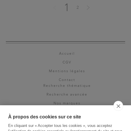
1
2
Accueil
CGV
Mentions légales
Contact
Recherche thématique
Recherche avancée
Nos marques
Rights & permissions
À propos des cookies sur ce site
Espace pro
En cliquant sur « Accepter tous les cookies », vous acceptez
Newsletter