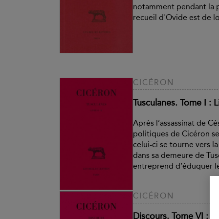
notamment pendant la p
recueil d'Ovide est de lo
CICÉRON
Tusculanes. Tome I : Li
Après l’assassinat de Cés
politiques de Cicéron se
celui-ci se tourne vers la
dans sa demeure de Tus
entreprend d’éduquer le
CICÉRON
Discours. Tome VI : S