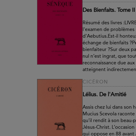
Des Bienfaits. Tome II 
Résumé des livres :LIVR
l'examen de problèmes ca
d'Aebutius.Est-il honteu
échange de bienfaits ?P
bienfaiteur ?Sur deux pa
nul n’est ingrat, que tou
reconnaissance due aux 
atteignent indirectement
CICÉRON
Lélius. De l'Amitié
Assis chez lui dans son 
Mucius Scevola raconte à 
qu'il rendit à son beau-
Jésus-Christ. L’occasion 
qui oppose en 88 avant J