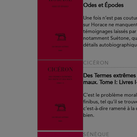
Odes et Épodes
Une fois n’est pas cout
sur Horace ne manquent 
témoignages laissés par 
notamment Suétone, que
détails autobiographiqu
CICÉRON
Des Termes extrêmes 
maux. Tome I: Livres I-
C'est le problème moral 
finibus, tel qu'il se tro
c'est-à-dire ramené à la
bien.
SÉNÈQUE