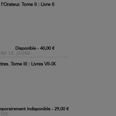
l'Orateur. Tome II : Livre II
Disponible
-
40,00 €
INE LE JEUNE
tres. Tome III : Livres VII-IX
mporairement indisponible
-
29,00 €
IDE