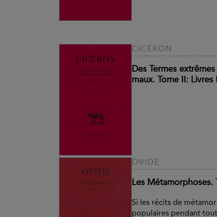
CICÉRON
Des Termes extrêmes 
maux. Tome II: Livres I
OVIDE
Les Métamorphoses. To
Si les récits de métamor
populaires pendant toute