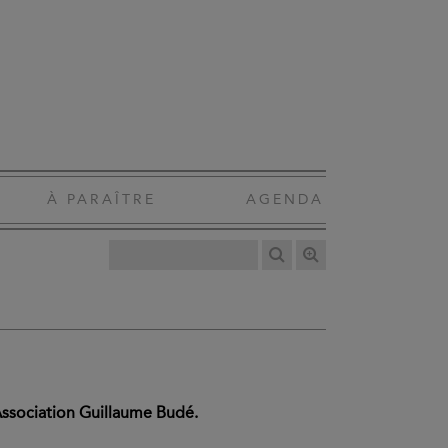
À PARAÎTRE
AGENDA
'Association Guillaume Budé.