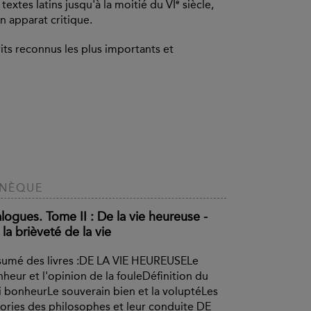
extes latins jusqu'à la moitié du VI
e
siècle,
n apparat critique.
rits reconnus les plus importants et
ons inutiles et servant à justifier le texte
ntes écartées par l'éditeur.
ne œuvre entière ne pouvait être traduite dans
n du texte antique et qu'il était indispensable
auteur et de l'œuvre. Les notices étudient
es pages de traduction ou en fin d'ouvrage,
ÉNÈQUE
e plus ou moins développé, selon la nature
logues. Tome II : De la vie heureuse -
la brièveté de la vie
c soin, ces livres sont pensés pour allier
umé des livres :DE LA VIE HEUREUSELe
heur et l'opinion de la fouleDéfinition du
i bonheurLe souverain bien et la voluptéLes
ories des philosophes et leur conduite DE