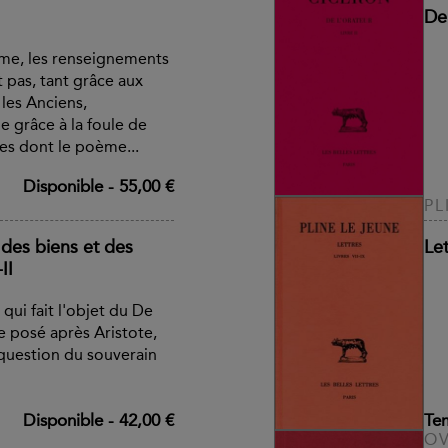
De 
ume, les renseignements
pas, tant grâce aux
les Anciens,
 grâce à la foule de
es dont le poème...
Disponible
-
55,00 €
PL
des biens et des
Let
II
qui fait l'objet du De
uve posé après Aristote,
 question du souverain
Disponible
-
42,00 €
Te
OV