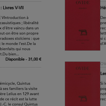
: Livres V-VII
Hé
E VIntroduction à
Des
suistiques ; libéralité
pre
x d'être vaincu dans un
rec
eut-on être son propre
let
radoxes stoïciens : que
si 
t le monde l’est.De la
d’A
bienfaits qui nous
.Du bien...
Disponible
-
31,00 €
OV
Le
hémicycle, Quintus
Si 
ses familiers la visite
pop
père Lelius en 129 avant
not
de ce récit est la lutte
rec
.-C. le consul Quintus