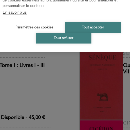
de cookies essentiels au fonctionnement du site et pour améliorer et
upplices
Po
personnaliser le contenu.
Po
En savoir plus
Paramètres des cookies
Tout accepter
Tout refuser
Disponible
-
33,00 €
S
me I : Livres I - III
Que
VII
Disponible
-
45,00 €
CI