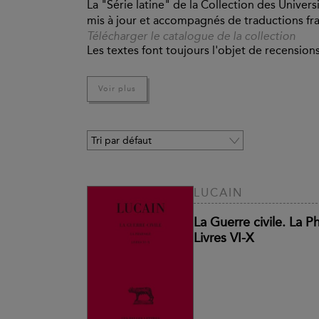
La "Série latine" de la Collection des Univers
mis à jour et accompagnés de traductions fran
Télécharger le catalogue de la collection
Les textes font toujours l'objet de recensions
constituent de véritables éditions critiques. 
qui est donné. Grâce à lui, le lecteur peut app
Voir plus
Les traductions s'efforcent d'être à la fois e
le même esprit qu'une page, qu'il fallait s'ef
de mettre la traduction en regard du texte.
Les introductions réunissent l'ensemble des 
les questions de date, de composition, de sou
LUCAIN
fournissent certaines explications historiq
de l'œuvre.
La Guerre civile. La Ph
Livres VI-X
Présentés dans un format élégant et maniable 
esthétique et solidité.