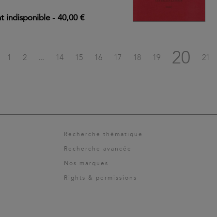
 indisponible
-
40,00 €
20
1
2
...
14
15
16
17
18
19
21
Recherche thématique
Recherche avancée
Nos marques
Rights & permissions