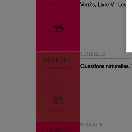
Verrès, Livre V : Les s
SÉNÈQUE
Questions naturelles. To
HORACE