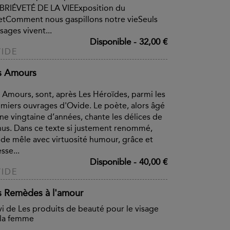
BRIÉVETÉ DE LA VIEExposition du
etComment nous gaspillons notre vieSeuls
 sages vivent...
Disponible
-
32,00 €
IDE
s Amours
 Amours, sont, après Les Héroïdes, parmi les
miers ouvrages d'Ovide. Le poète, alors âgé
ne vingtaine d’années, chante les délices de
us. Dans ce texte si justement renommé,
de mêle avec virtuosité humour, grâce et
esse...
Disponible
-
40,00 €
IDE
s Remèdes à l'amour
vi de Les produits de beauté pour le visage
 la femme