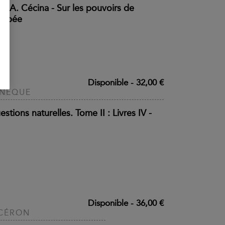
ur A. Cécina - Sur les pouvoirs de
mpée
Disponible
-
32,00 €
ÉNÈQUE
stions naturelles. Tome II : Livres IV -
Disponible
-
36,00 €
CÉRON