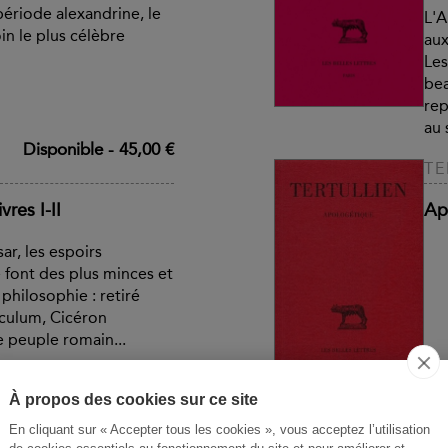
ériode alexandrine, le
L'A
in le plus célèbre
aux
Les
bea
rep
au 
Disponible
-
45,00 €
TE
vres I-II
Ap
ar, les espoirs
 font des plus minces et
 philosophie : retiré
culum, Cicéron
 peuple romain...
Disponible
-
49,00 €
Te
À propos des cookies sur ce site
CI
En cliquant sur « Accepter tous les cookies », vous acceptez l’utilisation
econde action contre
Di