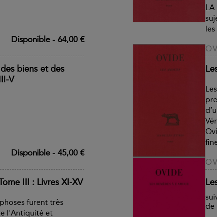
LA 
suj
les
Disponible
-
64,00 €
OV
des biens et des
Le
II-V
Les
pre
d’u
Vén
Ovi
fin
Disponible
-
45,00 €
OV
me III : Livres XI-XV
Le
sui
phoses furent très
de
 l'Antiquité et