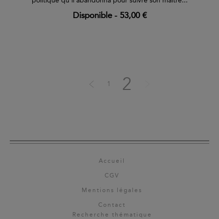
politique qu’il abandonna pour suivre son maître...
Disponible
-
53,00 €
2
1
Accueil
CGV
Mentions légales
Contact
Recherche thématique