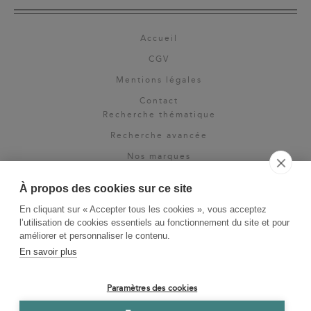
Accueil
CGV
Mentions légales
Contact
Recherche thématique
Recherche avancée
Nos marques
Rights & permissions
À propos des cookies sur ce site
Espace pro
En cliquant sur « Accepter tous les cookies », vous acceptez
Newsletter
l’utilisation de cookies essentiels au fonctionnement du site et pour
La Vie des Classiques
améliorer et personnaliser le contenu.
En savoir plus
Le Blog
Paramètres des cookies