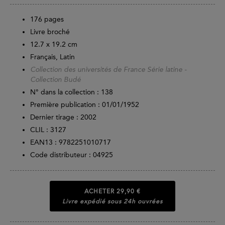
176
pages
Livre broché
12.7 x 19.2 cm
Français, Latin
Collection des universités de France Série latine -
Collection Budé
N° dans la collection : 138
Première publication : 01/01/1952
Dernier tirage :
2002
CLIL : 3127
EAN13 :
9782251010717
Code distributeur : 04925
ACHETER
29,90 €
Livre expédié sous 24h ouvrées