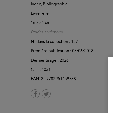
Index, Bibliographie
Livre relié
16 x 24 cm
Études anciennes
N° dans la collection : 157
Première publication : 08/06/2018
Dernier tirage :
2026
CLIL : 4031
EAN13 :
9782251459738