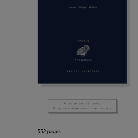
Ajouter au mémento
Pour retrouver vos livres favoris
552
pages