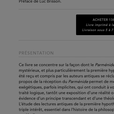
Préface de Luc Brisson.
ACHETER
13
Livre imprimé à 
Livraison sous 5 à 7
PRÉSENTATION
Ce livre se concentre sur la façon dont le
Parménid
mystérieux, et plus particulièrement la première h
été reçu et compris par les auteurs antiques se réc
propos de la réception du
Parménide
permet de me
exégétiques, parfois implicites, qui ont conduit à v
traité logique, tantôt une exposition d’une réalité
évidence d’un principe transcendant et d’une théo
L’étude des lectures antiques de la première hypo
triple intérêt, essentiel dans l’histoire de la philo