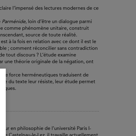
éclaire l’impensé des lectures modernes de ce
e
Parménide
, loin d’être un dialogue parmi
isme comme phénomène unitaire, construit
anscendant, source de toute réalité.
t à la fois en relation avec ce dont il est le
sible ; comment réconcilier sans contradiction
ède tout discours ? L’étude examine
r une théorie originale de la négation, ont
ps de force herméneutiques traduisent de
me du texte leur résiste, leur étude permet
ntiques.
ur en philosophie de l’université Paris I-
 Castelnau-le-Lez, il travaille actuellement