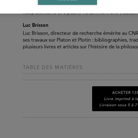
sur la tradition platonicienne, en particulier Proclus.
néoplatonisme et a publié notamment une traductio
Luc Brisson
Luc Brisson, directeur de recherche émérite au CNRS
ses travaux sur Platon et Plotin : bibliographies, tr
plusieurs livres et articles sur l’histoire de la philo
TABLE DES MATIÈRES
ACHETER
13
Livre imprimé à 
Livraison sous 5 à 7