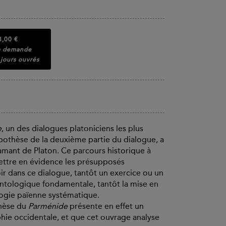
8,00 €
la demande
 jours ouvrés
e
, un des dialogues platoniciens les plus
ypothèse de la deuxième partie du dialogue, a
lamant de Platon. Ce parcours historique à
ttre en évidence les présupposés
oir dans ce dialogue, tantôt un exercice ou un
 ontologique fondamentale, tantôt la mise en
logie païenne systématique.
thèse du
Parménide
présente en effet un
sophie occidentale, et que cet ouvrage analyse