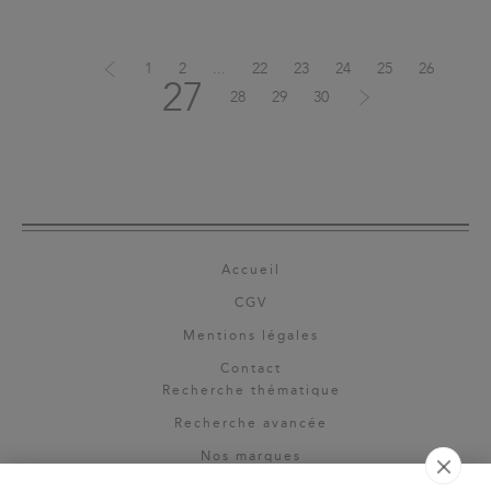
1
2
...
22
23
24
25
26
27
28
29
30
Accueil
CGV
Mentions légales
Contact
Recherche thématique
Recherche avancée
Nos marques
Rights & permissions