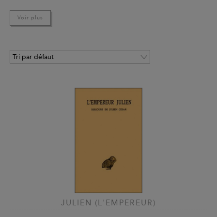
de traductions françaises nouvelles, d'introductions, de notices,
de notes et d'un apparat critique.
Voir plus
Les textes font toujours l'objet de recensions nouvelles et
personnelles. Ils sont établis d'après les manuscrits reconnus les
plus importants et constituent de véritables éditions critiques.
Ils comportent un apparat critique bref, dépourvu de
considérations inutiles et servant à justifier le texte qui est
donné. Grâce à lui, le lecteur peut apprécier la valeur du texte
qu'il a sous les yeux et celle des variantes écartées par l'éditeur.
Les traductions s'efforcent d'être à la fois exactes et littéraires.
L'Association Guillaume Budé a jugé qu'une œuvre entière ne
pouvait être traduite dans le même esprit qu'une page, qu'il
fallait s'efforcer avant tout de reproduire le mouvement, la
couleur, le ton du texte antique et qu'il était indispensable de
mettre la traduction en regard du texte.
Les introductions réunissent l'ensemble des renseignements
nécessaires à la compréhension générale de l'auteur et de
l'œuvre. Les notices étudient les questions de date, de
JULIEN (L'EMPEREUR)
composition, de sources, des différentes parties de l'œuvre. Les
notes, au bas des pages de traduction ou en fin d'ouvrage,