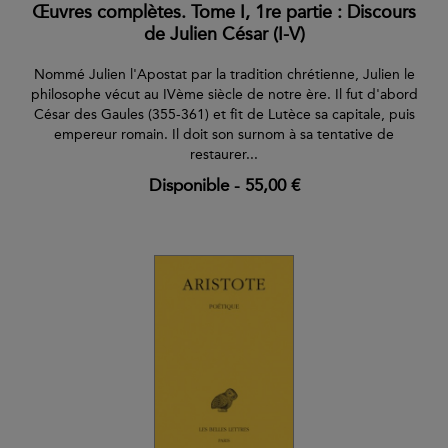
Œuvres complètes. Tome I, 1re partie : Discours
fournissent certaines explications historiques. Plusieurs volumes
de Julien César (I-V)
récents comportent même un commentaire plus ou moins
développé, selon la nature de l'œuvre.
Nommé Julien l'Apostat par la tradition chrétienne, Julien le
Présentés dans un format élégant et maniable (12,5 x 19 cm),
philosophe vécut au IVème siècle de notre ère. Il fut d'abord
imprimés sur un papier de qualité, brochés avec soin, ces livres
César des Gaules (355-361) et fit de Lutèce sa capitale, puis
sont pensés pour allier esthétique et solidité.
empereur romain. Il doit son surnom à sa tentative de
restaurer...
Disponible
-
55,00 €