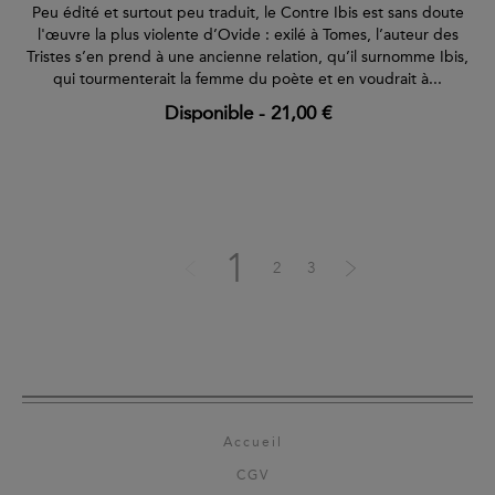
Peu édité et surtout peu traduit, le Contre Ibis est sans doute
l'œuvre la plus violente d’Ovide : exilé à Tomes, l’auteur des
Tristes s’en prend à une ancienne relation, qu’il surnomme Ibis,
qui tourmenterait la femme du poète et en voudrait à...
Disponible
-
21,00 €
1
2
3
Accueil
CGV