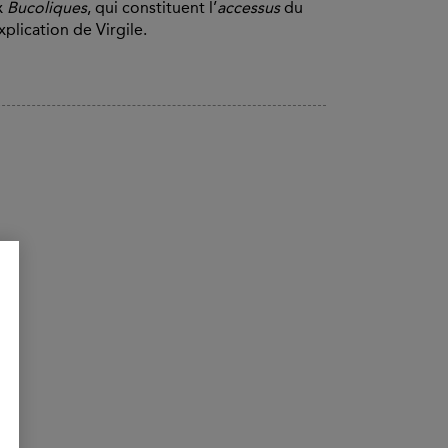
x
Bucoliques
, qui constituent l’
accessus
du
plication de Virgile.