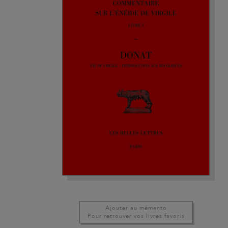
Ajouter au mémento
Pour retrouver vos livres favoris