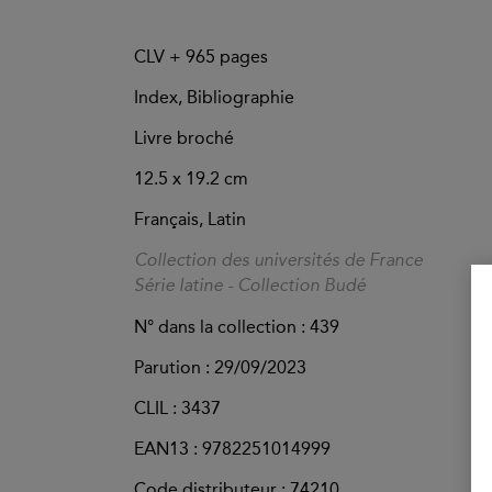
CLV +
965
pages
Index, Bibliographie
Livre broché
12.5 x 19.2 cm
Français, Latin
Collection des universités de France
Série latine - Collection Budé
N° dans la collection : 439
Parution :
29/09/2023
CLIL : 3437
EAN13 :
9782251014999
Code distributeur : 74210