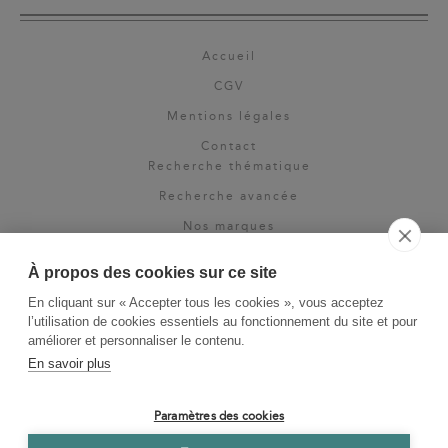
Accueil
CGV
Mentions légales
Contact
Recherche thématique
Recherche avancée
Nos marques
Rights & permissions
À propos des cookies sur ce site
Espace pro
En cliquant sur « Accepter tous les cookies », vous acceptez
Newsletter
l’utilisation de cookies essentiels au fonctionnement du site et pour
La Vie des Classiques
améliorer et personnaliser le contenu.
En savoir plus
Le Blog
Paramètres des cookies