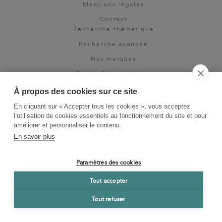
Mentions légales
Contact
Recherche thématique
Recherche avancée
Nos marques
Rights & permissions
Espace pro
À propos des cookies sur ce site
Newsletter
En cliquant sur « Accepter tous les cookies », vous acceptez
La Vie des Classiques
l’utilisation de cookies essentiels au fonctionnement du site et pour
améliorer et personnaliser le contenu.
Le Blog
En savoir plus
Paramètres des cookies
Tout accepter
Tout refuser