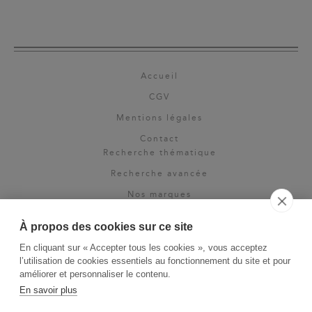
Accueil
CGV
Mentions légales
Contact
Recherche thématique
Recherche avancée
Nos marques
Rights & permissions
À propos des cookies sur ce site
Espace pro
En cliquant sur « Accepter tous les cookies », vous acceptez
Newsletter
l’utilisation de cookies essentiels au fonctionnement du site et pour
La Vie des Classiques
améliorer et personnaliser le contenu.
En savoir plus
Le Blog