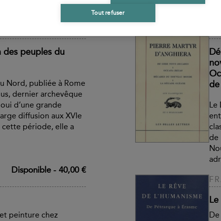
 du début des temps
tou
refl
Tout refuser
Disponible
-
23,00 €
PI
on des peuples du
Dé
no
Oc
du Nord, publiée à Rome
de
us, dernier archevêque
 joui d’une grande
Le 
arge diffusion aux XVIe
ent
 cette période, elle a
cla
de 
Nou
adr
Disponible
-
40,00 €
FR
Le
 et peinture chez
De 