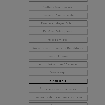
Celtes / Scandinaves
Russie et Asie centrale
Proche et Moyen Orient
Extrême Orient, Inde
Grèce antique
Rome : des origines à la République
Rome : Empire
Antiquité tardive / Byzance
Moyen Âge
Renaissance
Âge classique et Lumières
Histoire moderne et contemporaine