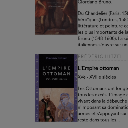
Giordano Bruno.
Du Chandelier (Paris, 15
héroïques(Londres, 1585)
littérature et peinture 
les plus importants de 
Bruno (1548-1600). La s
italiennes s'ouvre sur une
FRÉDÉRIC HITZEL
L'Empire ottoman
XVe - XVIIIe siècles
Les Ottomans ont longt
tous les excès. L'image 
vivant dans la débauche
n'imposant sa dominatio
armes et s'appuyant sur 
reste dans tous les...