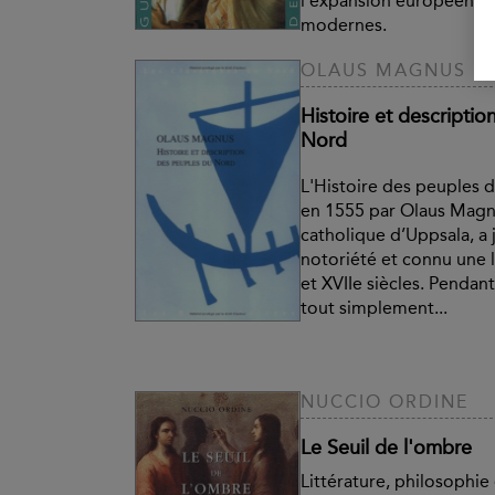
l’expansion européenne
modernes.
OLAUS MAGNUS
Histoire et descripti
Nord
L'Histoire des peuples 
en 1555 par Olaus Magn
catholique d’Uppsala, a
notoriété et connu une l
et XVIIe siècles. Pendant
tout simplement...
NUCCIO ORDINE
Le Seuil de l'ombre
Littérature, philosophie