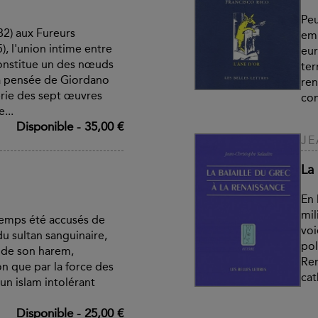
Peu
82) aux Fureurs
emp
, l'union intime entre
eur
constitue un des nœuds
ter
la pensée de Giordano
ren
érie des sept œuvres
con
...
Disponible
-
35,00 €
JE
La 
En 
mil
emps été accusés de
voi
du sultan sanguinaire,
pol
 de son harem,
Ren
n que par la force des
cat
un islam intolérant
Disponible
-
25,00 €