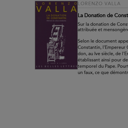
LORENZO VALLA
La Donation de Const
Sur la donation de Const
attribuée et mensongèr
Selon le document appe
Constantin, l'Empereur C
don, au Ive siècle, de l'
établissant ainsi pour de
temporel du Pape. Pourt
un faux, ce que démontre