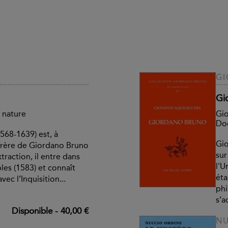
GI
Gi
a nature
Gio
Doc
68-1639) est, à
Gio
frère de Giordano Bruno
sur
traction, il entre dans
l'U
les (1583) et connaît
éta
vec l’Inquisition...
phi
s’a
Disponible
-
40,00 €
NU