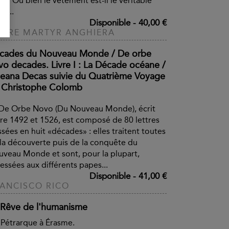
s ? Ou bien le vêtement est-il le véritable
et...
Disponible
-
40,00 €
ERRE MARTYR ANGHIERA
cades du Nouveau Monde / De orbe
vo decades. Livre I : La Décade océane /
eana Decas suivie du Quatrième Voyage
 Christophe Colomb
De Orbe Novo (Du Nouveau Monde), écrit
re 1492 et 1526, est composé de 80 lettres
ssées en huit «décades» : elles traitent toutes
la découverte puis de la conquête du
veau Monde et sont, pour la plupart,
essées aux différents papes...
Disponible
-
41,00 €
ANCISCO RICO
 Rêve de l'humanisme
Pétrarque à Érasme.