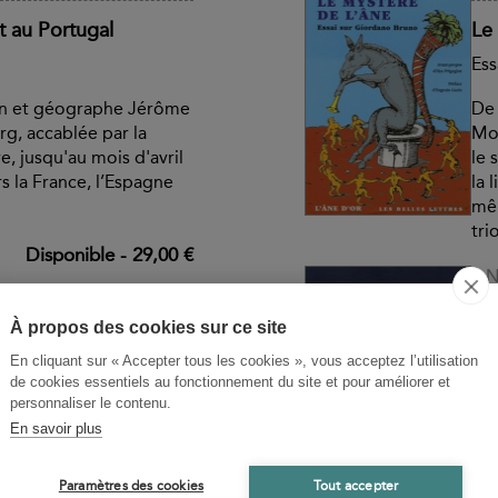
 au Portugal
Le 
Ess
in et géographe Jérôme
De 
g, accablée par la
Mot
, jusqu'au mois d'avril
le 
s la France, l’Espagne
la 
mêm
tri
Disponible
-
29,00 €
AN
e
Mo
À propos des cookies sur ce site
Ou 
En cliquant sur « Accepter tous les cookies », vous acceptez l’utilisation
de cookies essentiels au fonctionnement du site et pour améliorer et
ndas, deux langues
Pou
personnaliser le contenu.
l et le portugais – qui
quo
En savoir plus
idiomes indigènes…
ell
ouveau Monde, fruit de
rés
Paramètres des cookies
Tout accepter