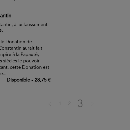
antin
antin, à lui faussement
e.
lé Donation de
onstantin aurait fait
Empire à la Papauté,
s siècles le pouvoir
ant, cette Donation est
...
Disponible
-
28,75 €
3
1
2