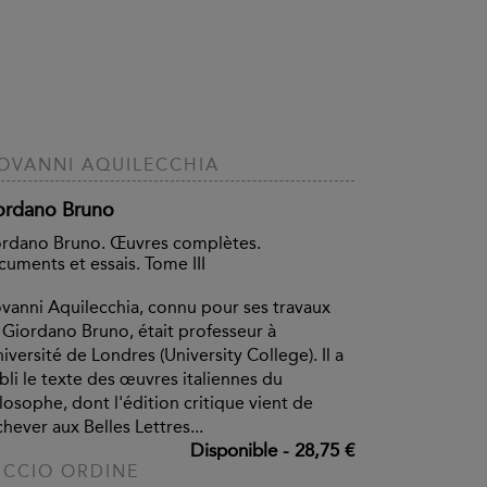
OVANNI AQUILECCHIA
ordano Bruno
rdano Bruno. Œuvres complètes.
uments et essais. Tome III
vanni Aquilecchia, connu pour ses travaux
 Giordano Bruno, était professeur à
niversité de Londres (University College). Il a
bli le texte des œuvres italiennes du
losophe, dont l'édition critique vient de
chever aux Belles Lettres...
Disponible
-
28,75 €
CCIO ORDINE