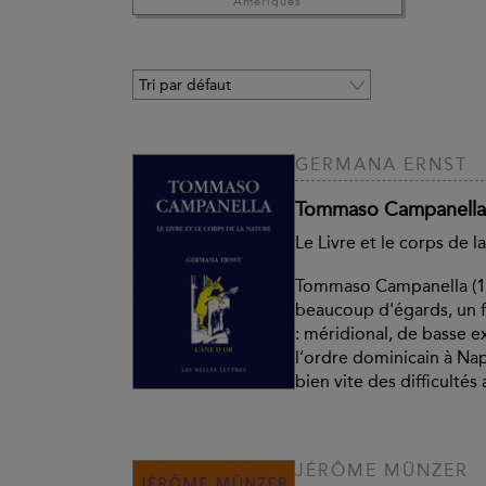
Amériques
GERMANA ERNST
Tommaso Campanella
Le Livre et le corps de l
Tommaso Campanella (15
beaucoup d'égards, un 
: méridional, de basse ex
l’ordre dominicain à Nap
bien vite des difficultés a
JÉRÔME MÜNZER