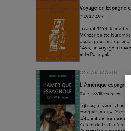
Voyage en Espagne et
(1494-1495)
En août 1494, le médec
Münzer quitte Nurember
peste, pour entreprendre
1495, un voyage à traver
et le Portugal...
OSCAR MAZIN
L'Amérique espagnol
XVIe - XVIIIe siècles.
Églises, missions, hacie
conquérantes – l'espagno
côtoient de nombreux 
Autant de traits d'un N