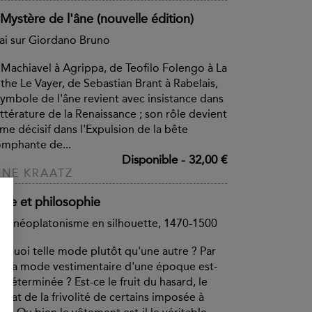
Mystère de l'âne (nouvelle édition)
ai sur Giordano Bruno
Machiavel à Agrippa, de Teofilo Folengo à La
he Le Vayer, de Sebastian Brant à Rabelais,
symbole de l'âne revient avec insistance dans
littérature de la Renaissance ; son rôle devient
e décisif dans l'Expulsion de la bête
omphante de...
Disponible
-
32,00 €
NE KRAATZ
de et philosophie
le néoplatonisme en silhouette, 1470-1500
rquoi telle mode plutôt qu'une autre ? Par
i la mode vestimentaire d'une époque est-
e déterminée ? Est-ce le fruit du hasard, le
ultat de la frivolité de certains imposée à