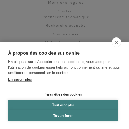
Mentions légales
Contact
Recherche thématique
Recherche avancée
Nos marques
Rights & permissions
Espace pro
À propos des cookies sur ce site
Newsletter
En cliquant sur « Accepter tous les cookies », vous acceptez
La Vie des Classiques
l’utilisation de cookies essentiels au fonctionnement du site et pour
améliorer et personnaliser le contenu.
Le Blog
En savoir plus
Paramètres des cookies
Tout accepter
Tout refuser