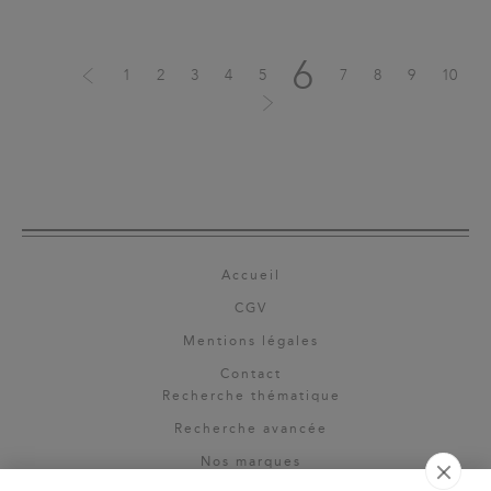
6
1
2
3
4
5
7
8
9
10
Accueil
CGV
Mentions légales
Contact
Recherche thématique
Recherche avancée
Nos marques