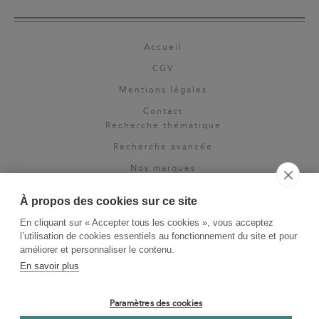
Accueil
CGV
Mentions légales
Contact
Recherche thématique
Recherche avancée
Nos marques
Rights & permissions
À propos des cookies sur ce site
Espace pro
En cliquant sur « Accepter tous les cookies », vous acceptez
Newsletter
l’utilisation de cookies essentiels au fonctionnement du site et pour
La Vie des Classiques
améliorer et personnaliser le contenu.
En savoir plus
Le Blog
Paramètres des cookies