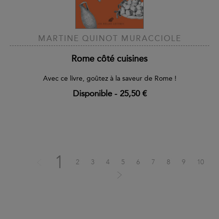
MARTINE QUINOT MURACCIOLE
Rome côté cuisines
Avec ce livre, goûtez à la saveur de Rome !
Disponible
-
25,50 €
1
2
3
4
5
6
7
8
9
10