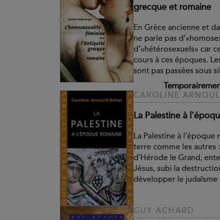
grecque et romaine
En Grèce ancienne et da
ne parle pas d’«homosex
d’«hétérosexuels» car c
cours à ces époques. Le
sont pas passées sous si
Temporairement
CAROLINE ARNOU
La Palestine à l'époq
La Palestine à l’époque 
terre comme les autres :
d’Hérode le Grand, ent
Jésus, subi la destructi
développer le judaïsme 
GUY ACHARD