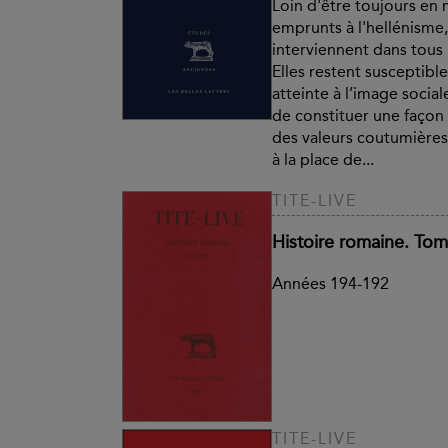
Loin d'être toujours en
emprunts à l'hellénisme
interviennent dans tous 
Elles restent susceptibl
atteinte à l’image socia
de constituer une façon 
des valeurs coutumières
à la place de...
TITE-LIVE
Histoire romaine. Tom
Années 194-192
TITE-LIVE