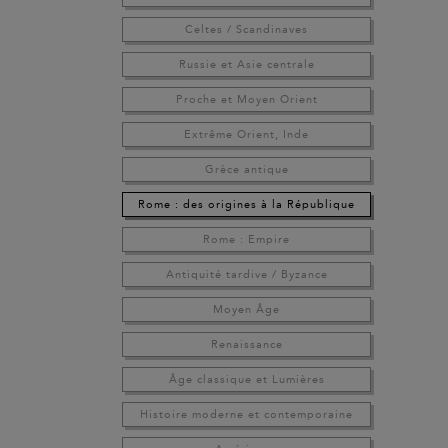
Celtes / Scandinaves
Russie et Asie centrale
Proche et Moyen Orient
Extrême Orient, Inde
Grèce antique
Rome : des origines à la République
Rome : Empire
Antiquité tardive / Byzance
Moyen Âge
Renaissance
Âge classique et Lumières
Histoire moderne et contemporaine