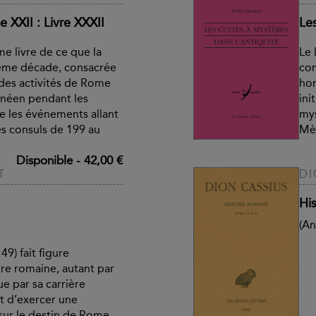
 XXII : Livre XXXII
Le
me livre de ce que la
Le 
Vème décade, consacrée
com
t des activités de Rome
hom
anéen pendant les
ini
e les événements allant
mys
es consuls de 199 au
Mèr
Disponible
-
42,00 €
T
DI
His
(An
49) fait figure
ire romaine, autant par
ue par sa carrière
t d’exercer une
sur le destin de Rome