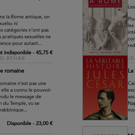
Les
ns la Rome antique, on
Plu
uels» ni
les
es catégories n’ont pas
int
s pratiques sexuelles ne
con
lence pour autant...
red
 indisponible
-
45,75 €
LD-BÉHAR
JE
ue romaine
La 
romaine n’est pas une
Cai
 elle a connu le pouvoir
exc
endu le message de
ass
on du Temple, vu se
Nap
rabbinique...
mou
Disponible
-
23,00 €