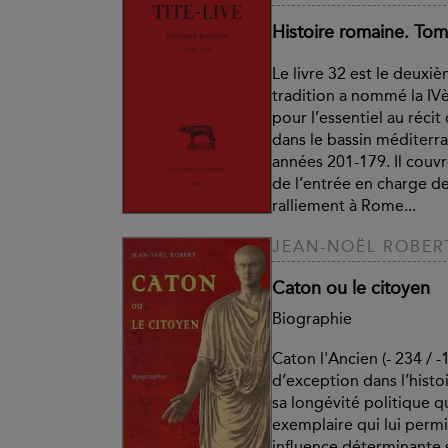
Histoire romaine. Tome
Le livre 32 est le deuxiè
tradition a nommé la I
pour l’essentiel au réci
dans le bassin méditerr
années 201-179. Il couvr
de l’entrée en charge d
ralliement à Rome...
JEAN-NOËL ROBER
Caton ou le citoyen
Biographie
Caton l'Ancien (- 234 / -1
d’exception dans l’histo
sa longévité politique q
exemplaire qui lui permi
influence déterminante 