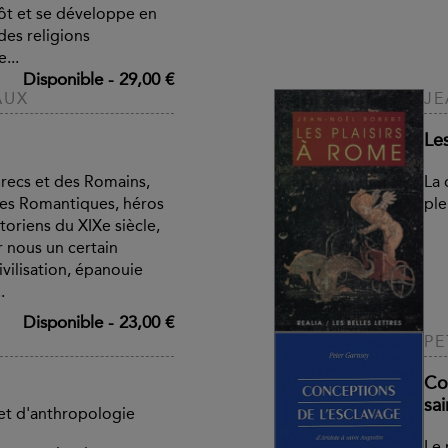
lôt et se développe en
des religions
...
Disponible
-
29,00 €
AUX
JE
Les
recs et des Romains,
La 
les Romantiques, héros
ple
storiens du XIXe siècle,
r nous un certain
ivilisation, épanouie
.
Disponible
-
23,00 €
PE
Co
sa
et d'anthropologie
Le 