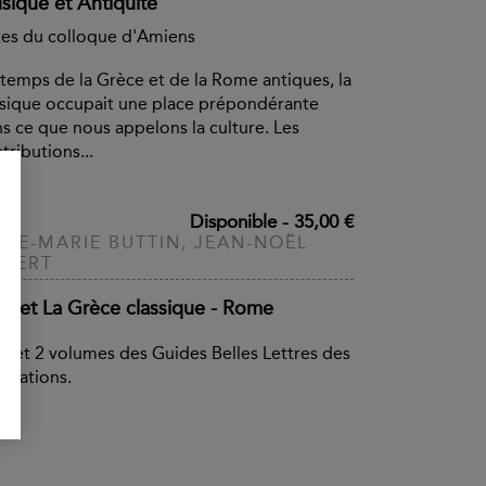
sique et Antiquité
es du colloque d'Amiens
temps de la Grèce et de la Rome antiques, la
ique occupait une place prépondérante
s ce que nous appelons la culture. Les
tributions...
Disponible
-
35,00 €
NE-MARIE BUTTIN, JEAN-NOËL
OBERT
ffret La Grèce classique - Rome
fret 2 volumes des Guides Belles Lettres des
ilisations.