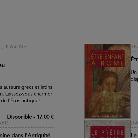
, KARINE
JE
Êt
eu
Un 
dis
s auteurs grecs et latins
on. Laissez-vous charmer
 de l'Éros antique!
Disponible
-
17,00 €
GER
DA
ine dans l'Antiquité
Le