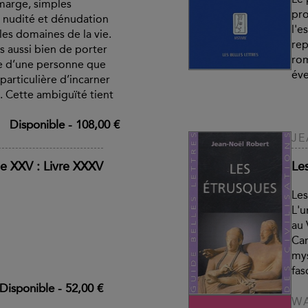
 marge, simples
pro
, nudité et dénudation
l'e
les domaines de la vie.
rep
es aussi bien de porter
rom
le d’une personne que
éve
particulière d’incarner
. Cette ambiguïté tient
Disponible
-
108,00 €
JE
e XXV : Livre XXXV
Le
Les
L'u
au 
Car
mys
fas
Disponible
-
52,00 €
WA