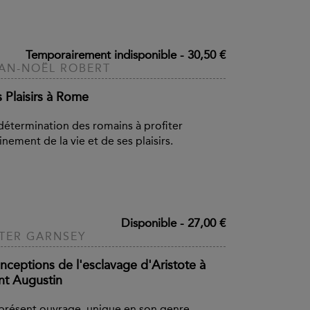
Temporairement indisponible
-
30,50 €
AN-NOËL ROBERT
 Plaisirs à Rome
détermination des romains à profiter
inement de la vie et de ses plaisirs.
Disponible
-
27,00 €
TER GARNSEY
nceptions de l'esclavage d'Aristote à
int Augustin
présent ouvrage, unique en son genre,