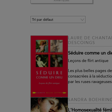
Amériques
LAURE DE CHANTAL
DESCOINGS
Séduire comme un di
Leçons de flirt antique
Les plus belles pages de
consacrées à la séducti
par les ruses ravageuses
SANDRA BOEHRIN
L'Homosexualité fémin