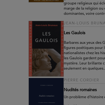
groupe religieux qui éc
marge de la religion ou 
dominantes, voire contre
JEAN-LOUIS BRUN
Les Gaulois
Barbares aux yeux des G
figures poétiques pour 
nationalistes chez les hi
les Gaulois gardent pou
mystère. Leur brillante c
seulement en quelques..
PIERRE CORDIER
Nudités romaines
Un problème d'histoire 