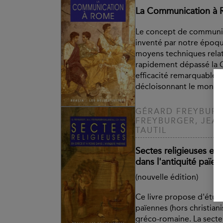
La Communication à
Le concept de communic
inventé par notre époqu
moyens techniques relat
rapidement dépassé la G
efficacité remarquable 
décloisonnant le monde 
GÉRARD FREYBURG
FREYBURGER, JEA
TAUTIL
Sectes religieuses en
dans l'antiquité païen
(nouvelle édition)
Ce livre propose d'étudi
païennes (hors christian
gréco-romaine. La secte