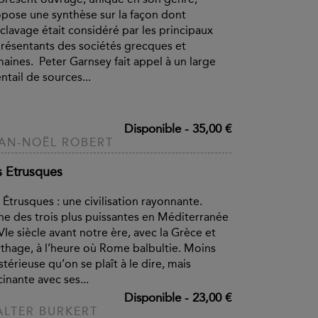
pose une synthèse sur la façon dont
sclavage était considéré par les principaux
résentants des sociétés grecques et
aines. Peter Garnsey fait appel à un large
ntail de sources...
Disponible
-
35,00 €
AN-NOËL ROBERT
s Etrusques
 Étrusques : une civilisation rayonnante.
ne des trois plus puissantes en Méditerranée
VIe siècle avant notre ère, avec la Grèce et
thage, à l’heure où Rome balbultie. Moins
térieuse qu’on se plaît à le dire, mais
cinante avec ses...
Disponible
-
23,00 €
LTER BURKERT