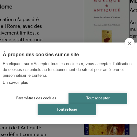
Mu
 Rome
Act
ation n'a pas été
Au 
e ! Rome, avec des
mus
ivement limités, a
dan
rèce et atteint une
con
en ce domaine,
antique...
À propos des cookies sur ce site
Disponible
-
27,00 €
En cliquant sur « Accepter tous les cookies », vous acceptez l’utilisation
ER, MARIE-LAURE
AN
de cookies essentiels au fonctionnement du site et pour améliorer et
N-CHRISTIAN
R
personnaliser le contenu.
En savoir plus
Co
 Grèce et à Rome
ne
Paramètres des cookies
Tout accepter
Cof
Civ
Tout refuser
er les principales sectes
isme) de l'Antiquité
 se définit comme un