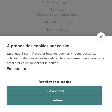
Mentions légales
Contact
Recherche thématique
Recherche avancée
Nos marques
Rights & permissions
Espace pro
À propos des cookies sur ce site
Newsletter
En cliquant sur « Accepter tous les cookies », vous acceptez
La Vie des Classiques
l’utilisation de cookies essentiels au fonctionnement du site et pour
améliorer et personnaliser le contenu.
Le Blog
En savoir plus
Paramètres des cookies
Tout accepter
Tout refuser