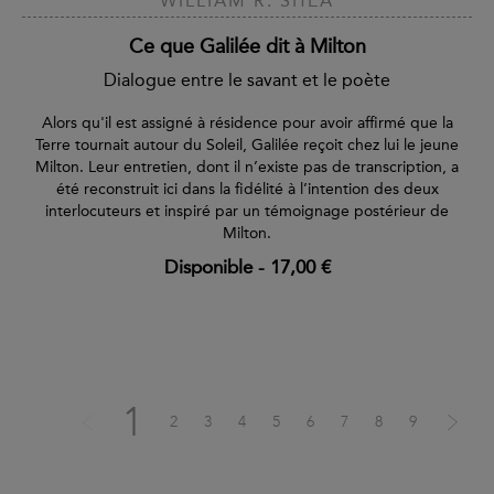
WILLIAM R. SHEA
Ce que Galilée dit à Milton
Dialogue entre le savant et le poète
Alors qu'il est assigné à résidence pour avoir affirmé que la
Terre tournait autour du Soleil, Galilée reçoit chez lui le jeune
Milton. Leur entretien, dont il n’existe pas de transcription, a
été reconstruit ici dans la fidélité à l’intention des deux
interlocuteurs et inspiré par un témoignage postérieur de
Milton.
Disponible
-
17,00 €
1
2
3
4
5
6
7
8
9