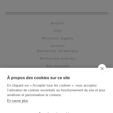
Accueil
CGV
Mentions légales
Contact
Recherche thématique
Recherche avancée
Nos marques
Rights & permissions
À propos des cookies sur ce site
Espace pro
En cliquant sur « Accepter tous les cookies », vous acceptez
Newsletter
l’utilisation de cookies essentiels au fonctionnement du site et pour
La Vie des Classiques
améliorer et personnaliser le contenu.
En savoir plus
Le Blog