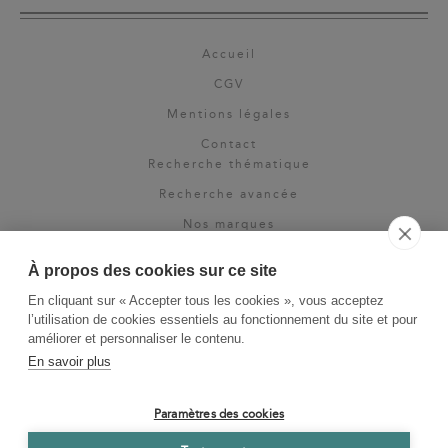
Accueil
CGV
Mentions légales
Contact
Recherche thématique
Recherche avancée
Nos marques
Rights & permissions
À propos des cookies sur ce site
Espace pro
En cliquant sur « Accepter tous les cookies », vous acceptez
Newsletter
l’utilisation de cookies essentiels au fonctionnement du site et pour
La Vie des Classiques
améliorer et personnaliser le contenu.
En savoir plus
Le Blog
Paramètres des cookies