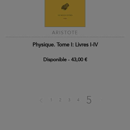
ARISTOTE
Physique. Tome I: Livres I-IV
Disponible
-
43,00 €
5
1
2
3
4