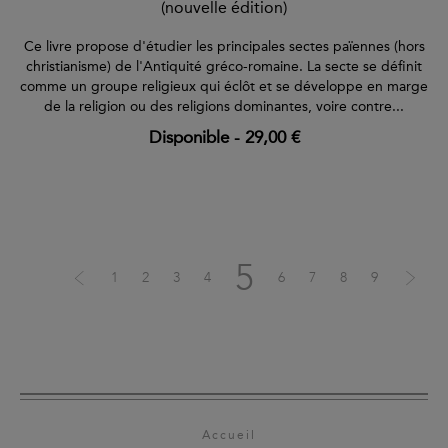
(nouvelle édition)
Ce livre propose d'étudier les principales sectes païennes (hors
christianisme) de l'Antiquité gréco-romaine. La secte se définit
comme un groupe religieux qui éclôt et se développe en marge
de la religion ou des religions dominantes, voire contre...
Disponible
-
29,00 €
5
1
2
3
4
6
7
8
9
Accueil