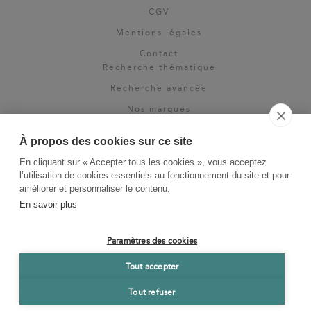
CGV
Mentions légales
Contact
Recherche thématique
Recherche avancée
Nos marques
Rights & permissions
À propos des cookies sur ce site
Espace pro
En cliquant sur « Accepter tous les cookies », vous acceptez
Newsletter
l’utilisation de cookies essentiels au fonctionnement du site et pour
La Vie des Classiques
améliorer et personnaliser le contenu.
En savoir plus
Le Blog
Paramètres des cookies
Tout accepter
Tout refuser