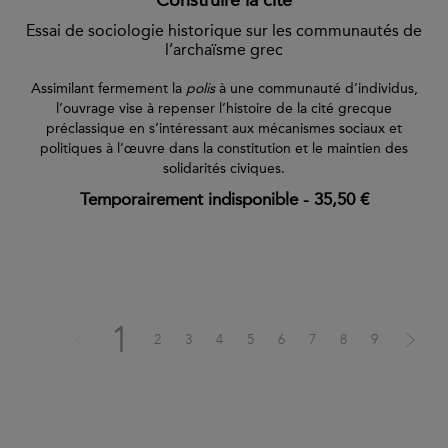
Construire la cité
Essai de sociologie historique sur les communautés de
l’archaïsme grec
Assimilant fermement la
polis
à une communauté d’individus,
l’ouvrage vise à repenser l’histoire de la cité grecque
préclassique en s’intéressant aux mécanismes sociaux et
politiques à l’œuvre dans la constitution et le maintien des
solidarités civiques.
Temporairement indisponible
-
35,50 €
1
2
3
4
5
6
7
8
9