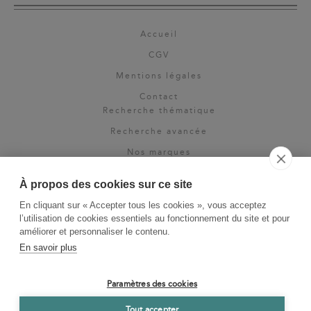
Accueil
CGV
Mentions légales
Contact
Recherche thématique
Recherche avancée
Nos marques
Rights & permissions
À propos des cookies sur ce site
Espace pro
En cliquant sur « Accepter tous les cookies », vous acceptez
Newsletter
l’utilisation de cookies essentiels au fonctionnement du site et pour
La Vie des Classiques
améliorer et personnaliser le contenu.
En savoir plus
Le Blog
Paramètres des cookies
Tout accepter