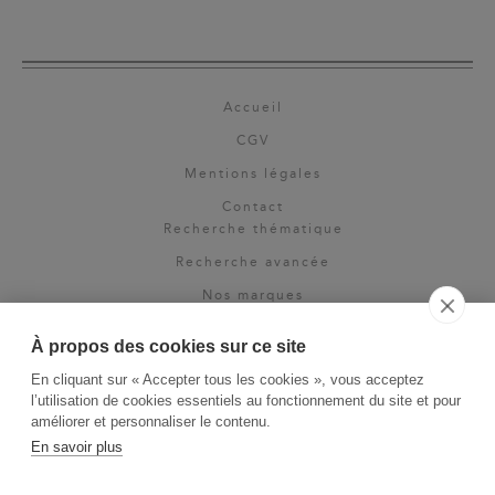
Accueil
CGV
Mentions légales
Contact
Recherche thématique
Recherche avancée
Nos marques
Rights & permissions
À propos des cookies sur ce site
Espace pro
En cliquant sur « Accepter tous les cookies », vous acceptez
Newsletter
l’utilisation de cookies essentiels au fonctionnement du site et pour
La Vie des Classiques
améliorer et personnaliser le contenu.
En savoir plus
Le Blog