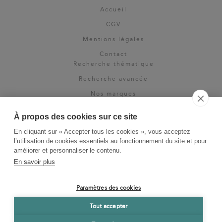
Accueil
CGV
Mentions légales
Contact
Recherche thématique
Recherche avancée
Nos marques
Rights & permissions
À propos des cookies sur ce site
Espace pro
En cliquant sur « Accepter tous les cookies », vous acceptez
Newsletter
l’utilisation de cookies essentiels au fonctionnement du site et pour
La Vie des Classiques
améliorer et personnaliser le contenu.
En savoir plus
Le Blog
Paramètres des cookies
Tout accepter