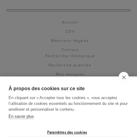
Accueil
CGV
Mentions légales
Contact
Recherche thématique
Recherche avancée
Nos marques
Rights & permissions
À propos des cookies sur ce site
Espace pro
En cliquant sur « Accepter tous les cookies », vous acceptez
Newsletter
l’utilisation de cookies essentiels au fonctionnement du site et pour
La Vie des Classiques
améliorer et personnaliser le contenu.
En savoir plus
Le Blog
Paramètres des cookies