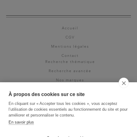
Accueil
CGV
Mentions légales
Contact
Recherche thématique
Recherche avancée
Nos marques
Rights & permissions
À propos des cookies sur ce site
Espace pro
En cliquant sur « Accepter tous les cookies », vous acceptez
Newsletter
l’utilisation de cookies essentiels au fonctionnement du site et pour
La Vie des Classiques
améliorer et personnaliser le contenu.
En savoir plus
Le Blog