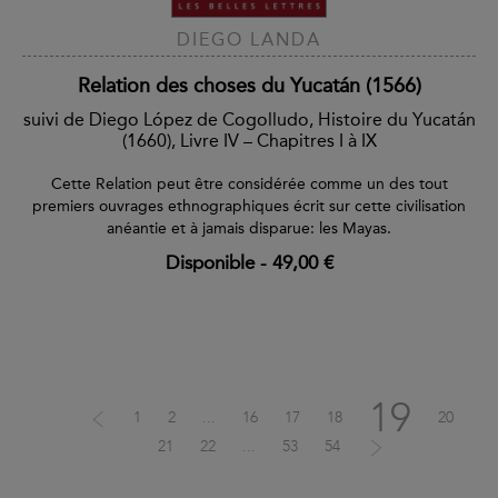
DIEGO LANDA
Relation des choses du Yucatán (1566)
suivi de Diego López de Cogolludo, Histoire du Yucatán
(1660), Livre IV – Chapitres I à IX
Cette Relation peut être considérée comme un des tout
premiers ouvrages ethnographiques écrit sur cette civilisation
anéantie et à jamais disparue: les Mayas.
Disponible
-
49,00 €
19
1
2
...
16
17
18
20
21
22
...
53
54