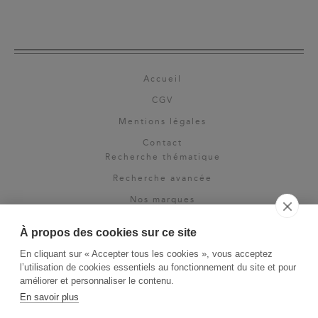
Accueil
CGV
Mentions légales
Contact
Recherche thématique
Recherche avancée
Nos marques
Rights & permissions
À propos des cookies sur ce site
Espace pro
En cliquant sur « Accepter tous les cookies », vous acceptez
Newsletter
l’utilisation de cookies essentiels au fonctionnement du site et pour
La Vie des Classiques
améliorer et personnaliser le contenu.
En savoir plus
Le Blog