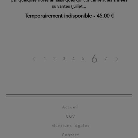
par quelques notes annalistiques qui concernent les années
suivantes (juillet...
Temporairement indisponible
-
45,00 €
6
1
2
3
4
5
7
Accueil
CGV
Mentions légales
Contact