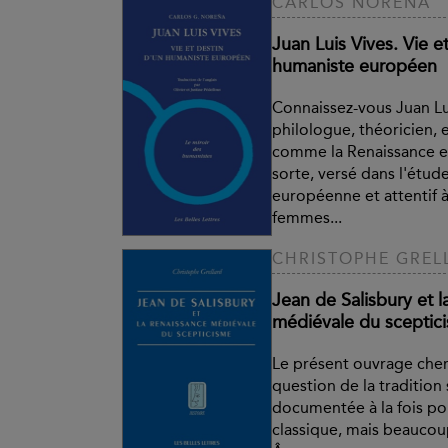
CARLOS NOREÑA
Juan Luis Vives. Vie e
humaniste européen
Connaissez-vous Juan Lu
philologue, théoricien, 
comme la Renaissance en
sorte, versé dans l'étude
européenne et attentif à
femmes...
CHRISTOPHE GREL
Jean de Salisbury et l
médiévale du sceptic
Le présent ouvrage cher
question de la tradition
documentée à la fois pou
classique, mais beauco