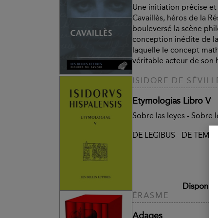
Une initiation précise e
Cavaillès, héros de la Ré
bouleversé la scène phi
conception inédite de la
laquelle le concept mat
véritable acteur de son h
ISIDORE DE SÉVILL
Etymologias Libro V
Sobre las leyes - Sobre 
DE LEGIBUS - DE TEMP
Disponibl
ÉRASME
Adages