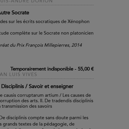
UIS-ANDRÉ DORION
Autre Socrate
des sur les écrits socratiques de Xénophon
tude complète sur le Socrate non platonicien
réat du Prix François Millepierres, 2014
Temporairement indisponible
-
55,00 €
AN LUIS VIVES
Disciplinis / Savoir et enseigner
De causis corruptarum artium / Les causes de
corruption des arts. II. De tradendis disciplinis
a transmission des savoirs
De disciplinis compte sans doute parmi les
s grands textes de la pédagogie, de