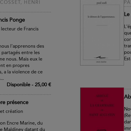
COSSET, HENRI
PA
Le
ancis Ponge
L'é
 lecteur de Francis
que
cor
tra
 nous l'apprenons des
pou
t partagés entre les
Est
e nous. Mais eux le
sent en propres
, a la violence de ce
...
Disponible
-
25,00 €
Ab
ère présence
Nou
 et création
(Re
dan
tion Encre Marine, du
im
de Maldiney datant du