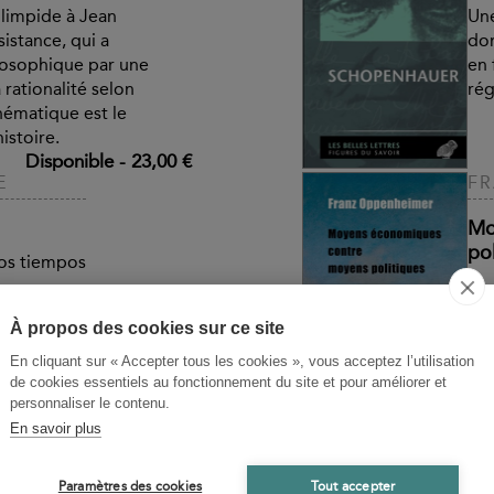
t limpide à Jean
Une
sistance, qui a
don
losophique par une
en 
 rationalité selon
rég
hématique est le
istoire.
Disponible
-
23,00 €
E
FR
Mo
pol
los tiempos
Deu
ORIBUS
soc
À propos des cookies sur ce site
trè
En cliquant sur « Accepter tous les cookies », vous acceptez l’utilisation
con
de cookies essentiels au fonctionnement du site et pour améliorer et
personnaliser le contenu.
e
-
59,00 €
En savoir plus
JO
Mi
Paramètres des cookies
Tout accepter