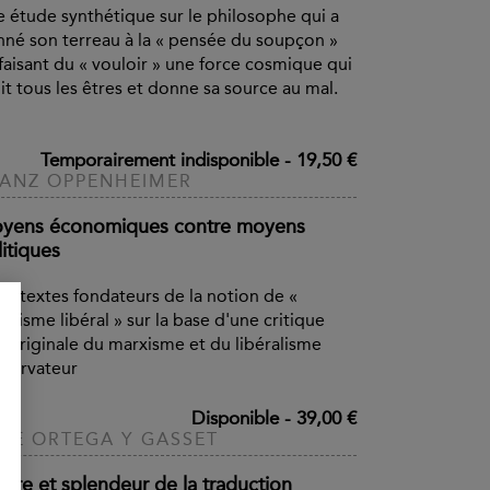
 étude synthétique sur le philosophe qui a
né son terreau à la « pensée du soupçon »
faisant du « vouloir » une force cosmique qui
it tous les êtres et donne sa source au mal.
Temporairement indisponible
-
19,50 €
ANZ OPPENHEIMER
yens économiques contre moyens
itiques
x textes fondateurs de la notion de «
ialisme libéral » sur la base d'une critique
s originale du marxisme et du libéralisme
servateur
Disponible
-
39,00 €
SÉ ORTEGA Y GASSET
sère et splendeur de la traduction