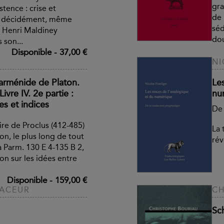
gra
tence : crise et
de 
e décidément, même
séd
e, Henri Maldiney
dou
 son...
Disponible
-
37,00 €
NI
arménide de Platon.
Le
Livre IV. 2e partie :
nu
s et indices
De 
ire de Proclus (412-485)
La 
on, le plus long de tout
rév
à Parm. 130 E 4-135 B 2,
ion sur les idées entre
Disponible
-
159,00 €
NACEUR
CH
Sc