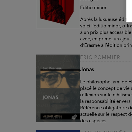
Editio minor
Après la luxueuse éditio
voici l'editio minor, off
à un prix plus accessible
avec, en prime, un ajout 
d’Erasme à l’édition pri
ERIC POMMIER
Jonas
Le philosophe, ami de H
placé le concept de vie 
réflexion sur le nihilisme
la responsabilité envers
Référence obligatoire de
actuelle sur le respect 
des espèces.