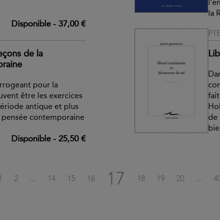
l'e
la 
Disponible
-
37,00 €
PI
Leçons de la
Li
oraine
Dan
errogeant pour la
con
vent être les exercices
fai
période antique et plus
Hob
la pensée contemporaine
de 
bie
Disponible
-
25,50 €
17
1
2
...
14
15
16
18
19
20
...
4