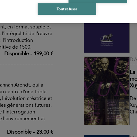
Tout refuser
La 
dom
n reliée et numérotée,
rant, en format souple et
, l'intégralité de l'œuvre
: l’introduction
mitive de 1500.
Disponible
-
199,00 €
DA
La 
mo
annah Arendt, qui a
Xu
au centre d'une triple
, l'évolution créatrice et
De 
 les générations futures.
Xuy
 l'interrogation
Ch
de l'environnement et
Disponible
-
23,00 €