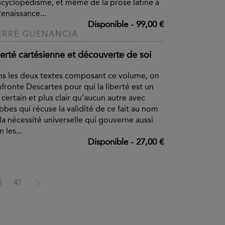
ncyclopédisme, et même de la prose latine à
Renaissance...
Disponible
-
99,00 €
ERRE GUENANCIA
berté cartésienne et découverte de soi
s les deux textes composant ce volume, on
fronte Descartes pour qui la liberté est un
t certain et plus clair qu'aucun autre avec
bes qui récuse la validité de ce fait au nom
la nécessité universelle qui gouverne aussi
n les...
Disponible
-
27,00 €
0
41