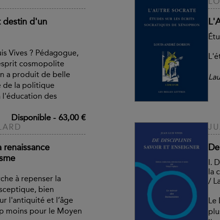
LO
t destin d'un
L'
Étu
is Vives ? Pédagogue,
L'é
esprit cosmopolite
 a produit de belle
Lau
 de la politique
 l'éducation des
Disponible
-
63,00 €
LARD
JU
a renaissance
De 
isme
I. 
la 
che à repenser la
/ L
 sceptique, bien
r l'antiquité et l’âge
Le 
up moins pour le Moyen
plu