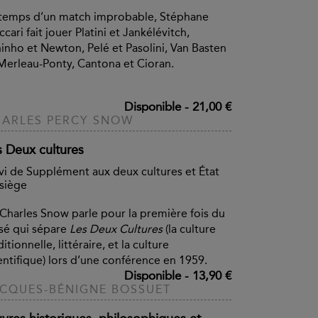
temps d’un match improbable, Stéphane
ccari fait jouer Platini et Jankélévitch,
inho et Newton, Pelé et Pasolini, Van Basten
Merleau-Ponty, Cantona et Cioran.
Disponible
-
21,00 €
ARLES PERCY SNOW
s Deux cultures
vi de Supplément aux deux cultures et État
siège
 Charles Snow parle pour la première fois du
sé qui sépare
Les Deux Cultures
(la culture
ditionnelle, littéraire, et la culture
entifique) lors d’une conférence en 1959.
Disponible
-
13,90 €
CQUES-BÉNIGNE BOSSUET