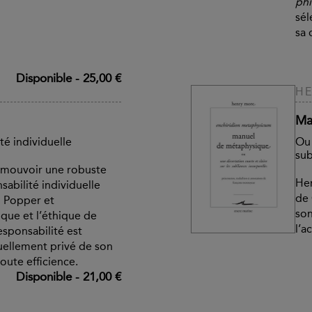
phi
sél
sa 
Disponible
-
25,00 €
H
Ma
té individuelle
Ou 
sub
omouvoir une robuste
Hen
sabilité individuelle
de 
rl Popper et
son
ique et l’éthique de
l’a
esponsabilité est
uellement privé de son
oute efficience.
Disponible
-
21,00 €