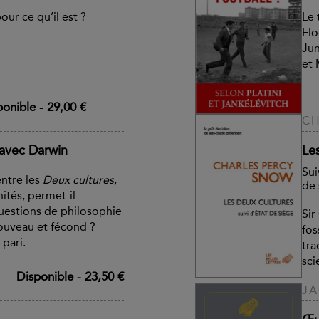
our ce qu’il est ?
Le 
Flo
Jun
et 
ponible
-
29,00 €
CH
 avec Darwin
Le
Sui
ntre les
Deux cultures
,
de 
nités, permet-il
uestions de philosophie
Sir
nouveau et fécond ?
fos
 pari.
tra
sci
Disponible
-
23,50 €
JA