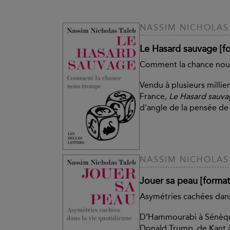
NASSIM NICHOLAS
Le Hasard sauvage [f
Comment la chance nou
Vendu à plusieurs millie
France,
Le Hasard sauv
d'angle de la pensée de
NASSIM NICHOLAS
Jouer sa peau [forma
Asymétries cachées dans
D’Hammourabi à Sénèqu
Donald Trump, de Kant à