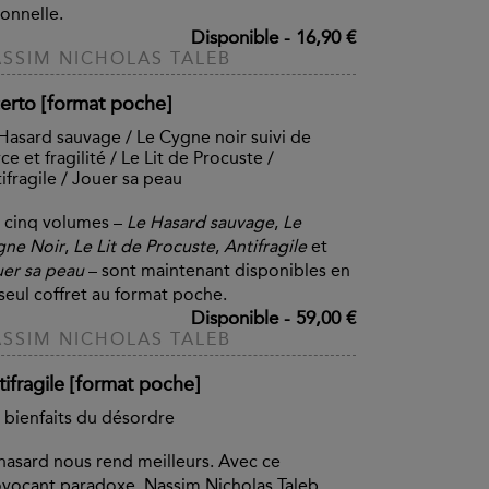
ionnelle.
Disponible
-
16,90 €
SSIM NICHOLAS TALEB
certo [format poche]
Hasard sauvage / Le Cygne noir suivi de
ce et fragilité / Le Lit de Procuste /
ifragile / Jouer sa peau
 cinq volumes –
Le Hasard sauvage
,
Le
gne Noir
,
Le Lit de Procuste
,
Antifragile
et
er sa peau
– sont maintenant disponibles en
seul coffret au format poche.
Disponible
-
59,00 €
SSIM NICHOLAS TALEB
ifragile [format poche]
 bienfaits du désordre
hasard nous rend meilleurs. Avec ce
vocant paradoxe, Nassim Nicholas Taleb