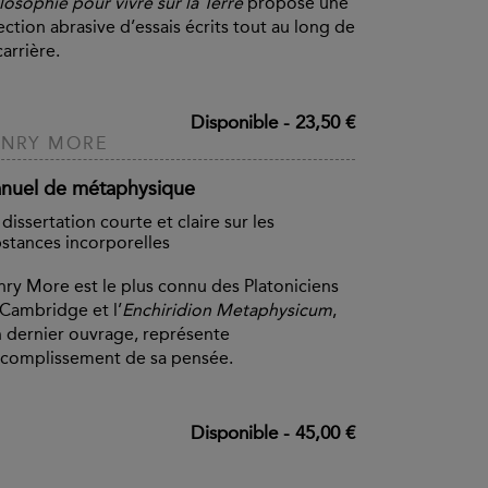
losophie pour vivre sur la Terre
propose une
ection abrasive d’essais écrits tout au long de
carrière.
Disponible
-
23,50 €
ENRY MORE
nuel de métaphysique
dissertation courte et claire sur les
stances incorporelles
ry More est le plus connu des Platoniciens
Cambridge et l’
Enchiridion Metaphysicum
,
 dernier ouvrage, représente
ccomplissement de sa pensée.
Disponible
-
45,00 €