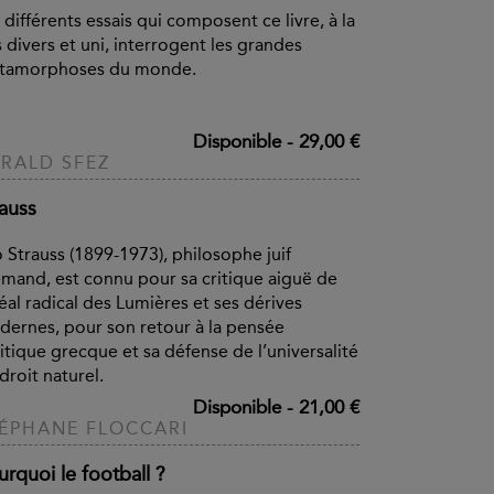
 différents essais qui composent ce livre, à la
s divers et uni, interrogent les grandes
tamorphoses du monde.
Disponible
-
29,00 €
RALD SFEZ
rauss
 Strauss (1899-1973), philosophe juif
emand, est connu pour sa critique aiguë de
déal radical des Lumières et ses dérives
ernes, pour son retour à la pensée
itique grecque et sa défense de l’universalité
droit naturel.
Disponible
-
21,00 €
ÉPHANE FLOCCARI
rquoi le football ?