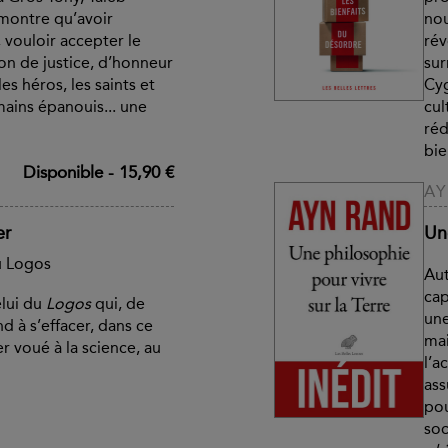
 montre qu’avoir
nou
 vouloir accepter le
rév
ion de justice, d’honneur
sur
les héros, les saints et
Cyg
ains épanouis... une
cul
réd
bie
Disponible
-
15,90 €
A
er
Une
u Logos
Aut
cap
elui du
Logos
qui, de
une
nd à s’effacer, dans ce
mai
r voué à la science, au
l’a
ass
pou
soc