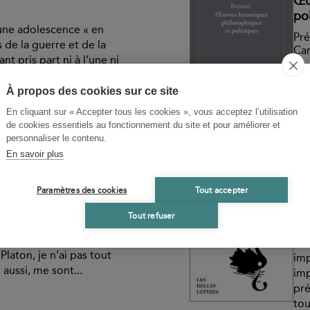
Œu
pol
une adolescence « en
Pré
 de la guerre et de la
Car
nt pris part ni à l’une ni
vécus de la vie la plus
Jac
 le plus d’énergie et où
À propos des cookies sur ce site
pui
s bonheurs. »
con
En cliquant sur « Accepter tous les cookies », vous acceptez l’utilisation
Disponible
-
21,00 €
de cookies essentiels au fonctionnement du site et pour améliorer et
NA
personnaliser le contenu.
En savoir plus
Le
La 
Paramètres des cookies
Tout accepter
 pour me permettre d’en
Fra
e les yeux, ni la
Tout refuser
e temps. J’ajoute que je
Ce 
sité. Je n’ai jamais
évé
laton, je n’ai pas tout
imp
 aussi, me sont...
imp
pré
tou