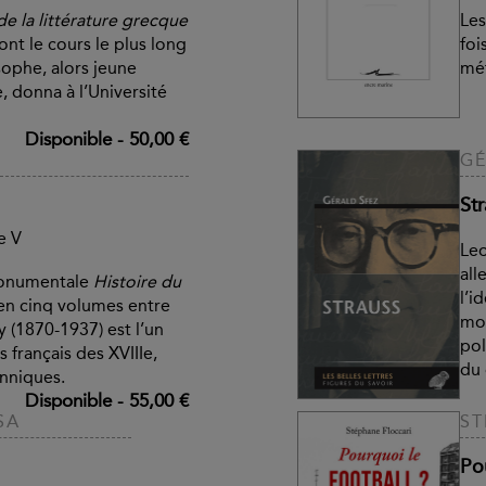
de la littérature grecque
Les
ont le cours le plus long
foi
sophe, alors jeune
mé
, donna à l’Université
Disponible
-
50,00 €
GÉ
St
e V
Leo
all
monumentale
Histoire du
l’i
 en cinq volumes entre
mod
y (1870-1937) est l’un
pol
s français des XVIIIe,
du 
anniques.
Disponible
-
55,00 €
SA
ST
Pou