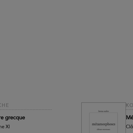
CHE
KO
ure grecque
Mé
me XI
Clô