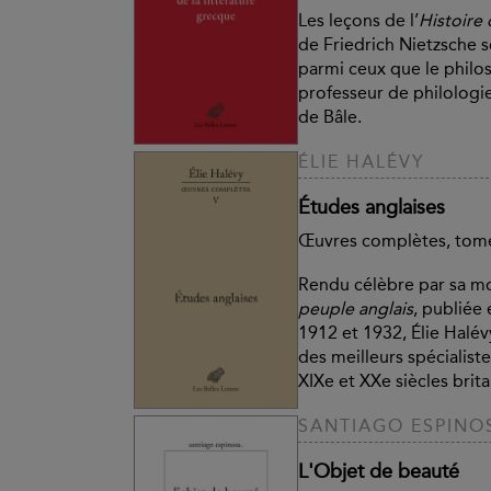
Les leçons de l’
Histoire 
de Friedrich Nietzsche s
parmi ceux que le philo
professeur de philologie
de Bâle.
ÉLIE HALÉVY
Études anglaises
Œuvres complètes, tom
Rendu célèbre par sa 
peuple anglais
, publiée
1912 et 1932, Élie Halév
des meilleurs spécialiste
XIXe et XXe siècles brit
SANTIAGO ESPINO
L'Objet de beauté