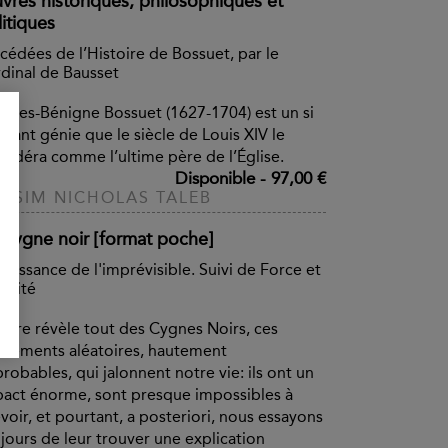
vres historiques, philosophiques et
itiques
cédées de l’Histoire de Bossuet, par le
dinal de Bausset
ques-Bénigne Bossuet (1627-1704) est un si
ssant génie que le siècle de Louis XIV le
sidéra comme l’ultime père de l’Église.
Disponible
-
97,00 €
SSIM NICHOLAS TALEB
 Cygne noir [format poche]
puissance de l'imprévisible. Suivi de Force et
gilité
livre révèle tout des Cygnes Noirs, ces
nements aléatoires, hautement
robables, qui jalonnent notre vie: ils ont un
act énorme, sont presque impossibles à
voir, et pourtant, a posteriori, nous essayons
jours de leur trouver une explication