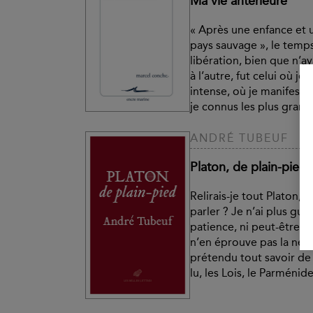
Ma vie antérieure
« Après une enfance et 
pays sauvage », le temps
libération, bien que n’aya
à l’autre, fut celui où je 
intense, où je manifestai
je connus les plus grand
ANDRÉ TUBEUF
Platon, de plain-pied
Relirais-je tout Platon,
parler ? Je n’ai plus guèr
patience, ni peut-être l
n’en éprouve pas la néces
prétendu tout savoir de P
lu, les Lois, le Parménide