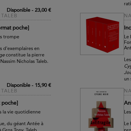
rat
Disponible
-
23,00 €
 TALEB
NA
ormat poche]
In
s trompe
Le 
For
Ant
rs d'exemplaires en
age
constitue la pierre
Les
 Nassim Nicholas Taleb.
Cy
Jou
un 
Disponible
-
15,90 €
 TALEB
NA
t poche]
Ant
 la vie quotidienne
Les
e, du géant Antée à
Le 
 Gros Tony, Taleb
pro