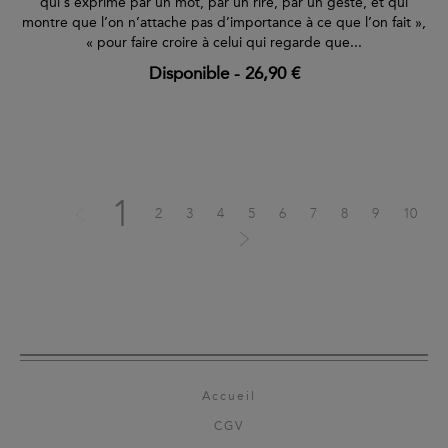
qui s’exprime par un mot, par un rire, par un geste, et qui
montre que l’on n’attache pas d’importance à ce que l’on fait »,
« pour faire croire à celui qui regarde que...
Disponible
-
26,90 €
1
2
3
4
5
6
7
8
9
10
Accueil
CGV