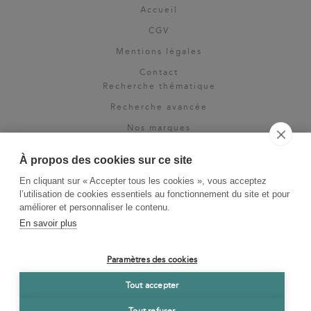
Accueil
CGV
Mentions légales
Contact
Recherche thématique
Recherche avancée
Nos marques
Rights & permissions
À propos des cookies sur ce site
Espace pro
En cliquant sur « Accepter tous les cookies », vous acceptez
Newsletter
l’utilisation de cookies essentiels au fonctionnement du site et pour
La Vie des Classiques
améliorer et personnaliser le contenu.
En savoir plus
Le Blog
Paramètres des cookies
Tout accepter
Tout refuser