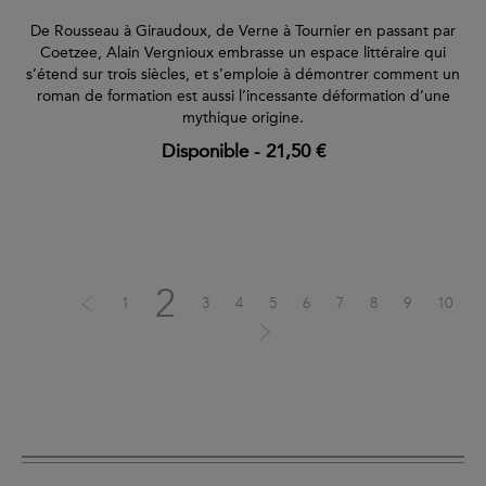
De Rousseau à Giraudoux, de Verne à Tournier en passant par
Coetzee, Alain Vergnioux embrasse un espace littéraire qui
s’étend sur trois siècles, et s’emploie à démontrer comment un
roman de formation est aussi l’incessante déformation d’une
mythique origine.
Disponible
-
21,50 €
2
1
3
4
5
6
7
8
9
10