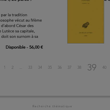
par la tradition
hilosophe vécut au IVème
ut d'abord César des
e Lutèce sa capitale,
l doit son surnom à sa
Disponible
-
56,00 €
39
1
2
...
33
34
35
36
37
38
40
Recherche thématique