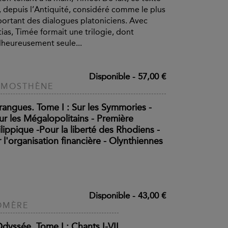
, depuis l’Antiquité, considéré comme le plus
ortant des dialogues platoniciens. Avec
tias, Timée formait une trilogie, dont
heureusement seule...
Disponible
-
57,00 €
ÉMOSTHÈNE
rangues. Tome I : Sur les Symmories -
ur les Mégalopolitains - Première
lippique -Pour la liberté des Rhodiens -
 l'organisation financière - Olynthiennes
Disponible
-
43,00 €
OMÈRE
Odyssée. Tome I : Chants I-VII