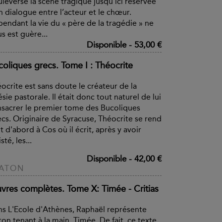
leverse la scène tragique jusqu'ici réservée
n dialogue entre l’acteur et le chœur.
endant la vie du « père de la tragédie » ne
s est guère...
Disponible
-
53,00 €
coliques grecs. Tome I : Théocrite
ocrite est sans doute le créateur de la
sie pastorale. Il était donc tout naturel de lui
sacrer le premier tome des Bucoliques
cs. Originaire de Syracuse, Théocrite se rend
t d'abord à Cos où il écrit, après y avoir
sté, les...
Disponible
-
42,00 €
LATON
vres complètes. Tome X: Timée - Critias
s L'Ecole d'Athènes, Raphaël représente
ton tenant à la main, Timée. De fait, ce texte