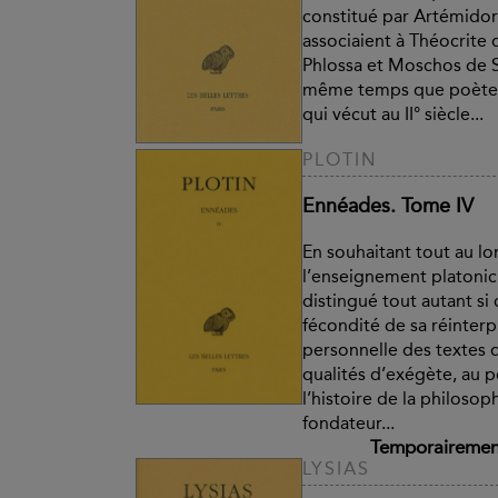
constitué par Artémidor
associaient à Théocrite 
Phlossa et Moschos de S
même temps que poète, 
qui vécut au II° siècle...
PLOTIN
Ennéades. Tome IV
En souhaitant tout au lo
l’enseignement platonici
distingué tout autant si 
fécondité de sa réinterp
personnelle des textes 
qualités d’exégète, au 
l’histoire de la philosoph
fondateur...
Temporairement
LYSIAS