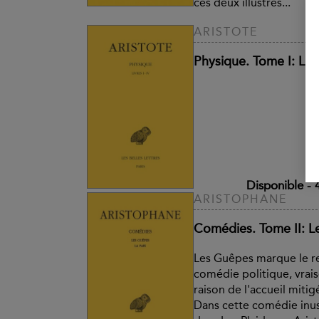
ces deux illustres...
ARISTOTE
Physique. Tome I: Livr
Disponible
-
ARISTOPHANE
Comédies. Tome II: L
Les Guêpes marque le re
comédie politique, vra
raison de l'accueil miti
Dans cette comédie inus