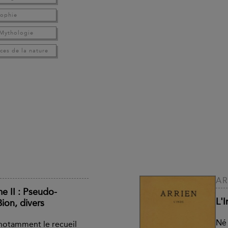
sophie
 Mythologie
ces de la nature
AR
e II : Pseudo-
L'
ion, divers
Né 
 notamment le recueil