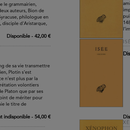
ami
e le grammairien,
imp
deux auteurs, Bion de
pui
yracuse, philologue en
148
disciple d'Aristarque,
l’i
Disponible
-
42,00 €
IS
Di
ng de sa vie transmettre
en, Plotin s’est
ce n’est plus par la
rétation volontiers
de Platon que par ses
point de mériter pour
ie le titre de
 indisponible
-
54,00 €
Dis
XÉ