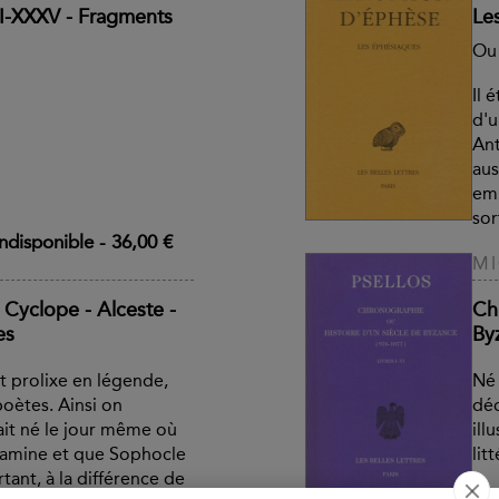
VI-XXXV - Fragments
Le
Ou
Il 
d'u
Ant
aus
emb
sor
ndisponible
-
36,00 €
MI
 Cyclope - Alceste -
Ch
es
Byz
t prolixe en légende,
Né 
oètes. Ainsi on
déc
ait né le jour même où
ill
lamine et que Sophocle
lit
tant, à la différence de