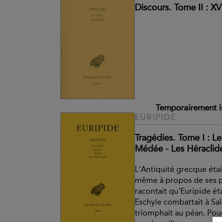
Discours. Tome II : X
Temporairement i
EURIPIDE
Tragédies. Tome I : Le
Médée - Les Héraclid
L'Antiquité grecque étai
même à propos de ses p
racontait qu'Euripide ét
Eschyle combattait à Sa
triomphait au péan. Pour