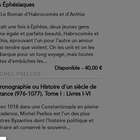
s Éphésiaques
 Le Roman d'Habrocomès et d'Anthia
était une fois à Ephèse, deux jeunes gens
ne égale et parfaite beauté, Habrocomès et
hia, éprouvant l’un pour l’autre un amour
si tendre que violent. On les unit et on les
arque pour un long voyage, mais toutes
tes d’embûches les...
Disponible
-
40,00 €
CHEL PSELLOS
ronographie ou Histoire d'un siècle de
ance (976-1077). Tome I : Livres I-VI
en 1018 dans une Constantinople en pleine
adence, Michel Psellos est l’un des plus
ustres Byzantins dont l’histoire politique et
téraire ait conservé le souvenir...