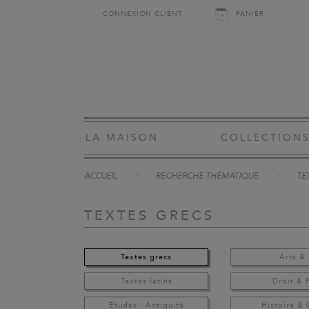
CONNEXION CLIENT
PANIER
LA MAISON
COLLECTION
ACCUEIL
RECHERCHE THÉMATIQUE
TE
TEXTES GRECS
Textes grecs
Arts & 
Textes latins
Droit & 
Études : Antiquité
Histoire &