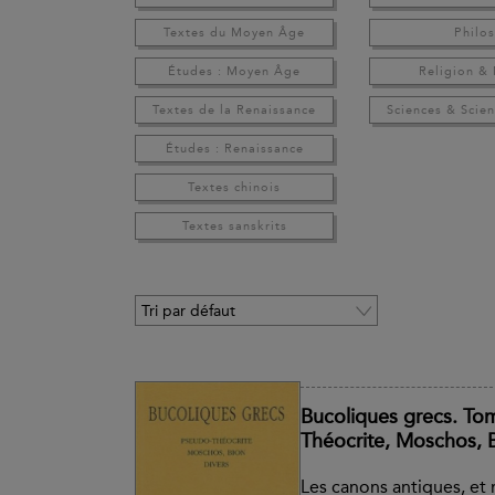
Textes du Moyen Âge
Philo
Études : Moyen Âge
Religion &
Textes de la Renaissance
Sciences & Scien
Études : Renaissance
Textes chinois
Textes sanskrits
Bucoliques grecs. Tom
Théocrite, Moschos, B
Les canons antiques, et