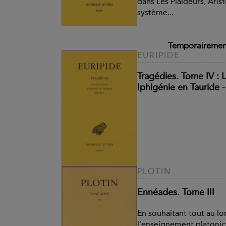
dans Les Plaideurs, Ari
système...
Temporairement
EURIPIDE
Tragédies. Tome IV : 
Iphigénie en Tauride -
PLOTIN
Ennéades. Tome III
En souhaitant tout au lo
l’enseignement platonici