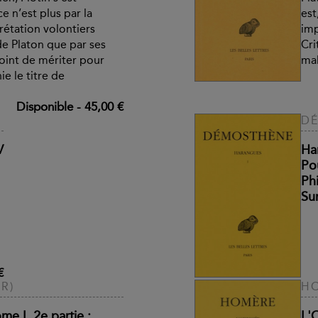
ce n’est plus par la
est
rétation volontiers
imp
de Platon que par ses
Cri
point de mériter pour
mal
ie le titre de
Disponible
-
45,00 €
D
V
Ha
Po
Phi
Sur
€
R)
H
e I, 2e partie :
L'