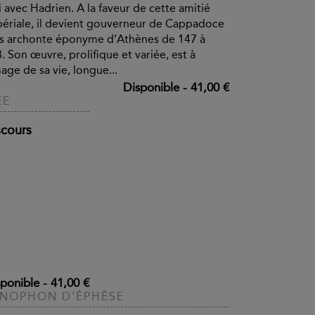
 avec Hadrien. A la faveur de cette amitié
ériale, il devient gouverneur de Cappadoce
s archonte éponyme d’Athènes de 147 à
. Son œuvre, prolifique et variée, est à
mage de sa vie, longue...
Disponible
-
41,00 €
ÉE
scours
ponible
-
41,00 €
NOPHON D'ÉPHÈSE