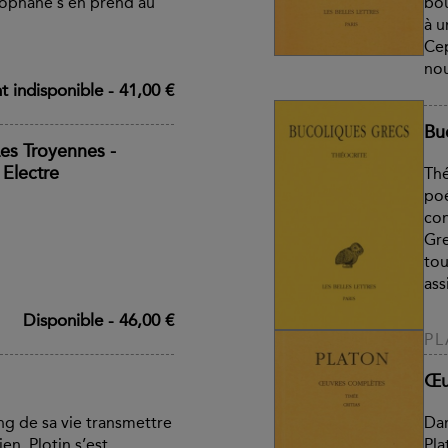
stophane s’en prend au
bou
à u
Cep
nou
 indisponible
-
41,00 €
Bu
Les Troyennes -
 Electre
Thé
poé
con
Gre
tou
assi
Disponible
-
46,00 €
P
Œu
ng de sa vie transmettre
Dan
en, Plotin s’est
Pla