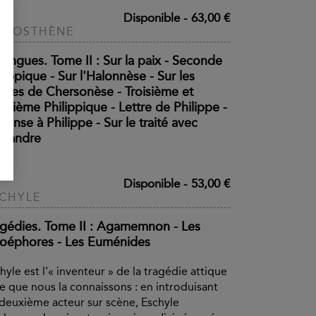
Disponible
-
63,00 €
ÉMOSTHÈNE
rangues. Tome II : Sur la paix - Seconde
lippique - Sur l'Halonnèse - Sur les
faires de Chersonèse - Troisième et
trième Philippique - Lettre de Philippe -
onse à Philippe - Sur le traité avec
exandre
Disponible
-
53,00 €
CHYLE
agédies. Tome II : Agamemnon - Les
oéphores - Les Euménides
hyle est l'« inventeur » de la tragédie attique
le que nous la connaissons : en introduisant
deuxième acteur sur scène, Eschyle