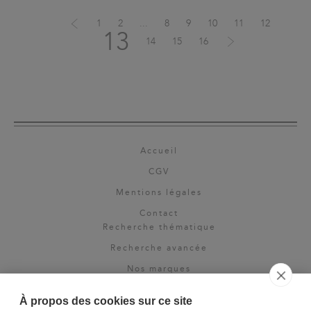
1
2
...
8
9
10
11
12
13
14
15
16
Accueil
CGV
Mentions légales
Contact
Recherche thématique
Recherche avancée
Nos marques
Rights & permissions
À propos des cookies sur ce site
Espace pro