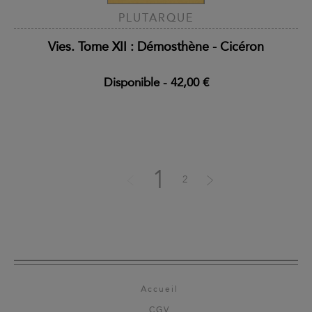
PLUTARQUE
Vies. Tome XII : Démosthène - Cicéron
Disponible
-
42,00 €
1
2
Accueil
CGV