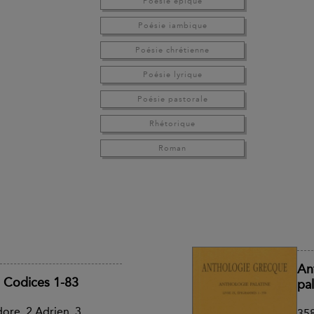
Poésie épique
Poésie iambique
Poésie chrétienne
Poésie lyrique
Poésie pastorale
Rhétorique
Roman
An
: Codices 1-83
pa
dore, 2 Adrien, 3
35