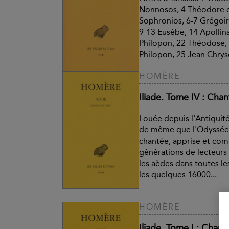
Nonnosos, 4 Théodore d
Sophronios, 6-7 Grégoir
9-13 Eusèbe, 14 Apollin
Philopon, 22 Théodose,
Philopon, 25 Jean Chrys
HOMÈRE
Iliade. Tome IV : Cha
Louée depuis l'Antiquité 
de même que l'Odyssée, 
chantée, apprise et co
générations de lecteurs 
les aèdes dans toutes le
les quelques 16000...
HOMÈRE
Iliade. Tome I : Chants