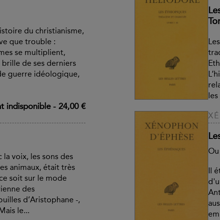
Le
Tom
histoire du christianisme,
ve que trouble :
Les
mes se multiplient,
tra
brille de ses derniers
Eth
de guerre idéologique,
L’h
rel
les
 indisponible
-
24,00 €
XÉ
Le
Ou
c la voix, les sons des
es animaux, était très
Il 
ce soit sur le mode
d'u
vienne des
Ant
illes d’Aristophane -,
aus
ais le...
emb