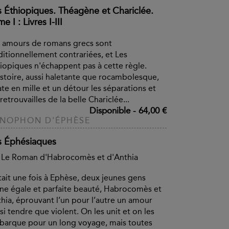
s Éthiopiques. Théagène et Chariclée.
e I : Livres I-III
 amours de romans grecs sont
ditionnellement contrariées, et Les
iopiques n'échappent pas à cette règle.
istoire, aussi haletante que rocambolesque,
ate en mille et un détour les séparations et
 retrouvailles de la belle Chariclée...
Disponible
-
64,00 €
NOPHON D'ÉPHÈSE
s Éphésiaques
 Le Roman d'Habrocomès et d'Anthia
était une fois à Ephèse, deux jeunes gens
ne égale et parfaite beauté, Habrocomès et
hia, éprouvant l’un pour l’autre un amour
si tendre que violent. On les unit et on les
arque pour un long voyage, mais toutes