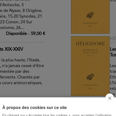
'Antioche, 5
e de Nysse, 8 Origène,
aire, 15-20 Synodes, 21
 23 Conon, 24 Sur
ostome, 26...
Disponible
-
59,00 €
HÉ
nts XIX-XXIV
Le
Tom
la plus haute, l'Iliade,
n’a jamais cessé d’être
Les
mmentée par des
tra
fervents. Chantés par
Eth
s cours aristocratiques,
L’h
rel
les
Disponible
-
53,00 €
H
À propos des cookies sur ce site
 I-VI
Ili
En cliquant sur « Accepter tous les cookies », vous acceptez l’utilisation