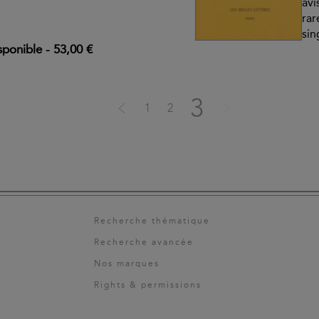
avi
rar
sin
sponible
-
53,00 €
3
1
2
Recherche thématique
Recherche avancée
Nos marques
Rights & permissions