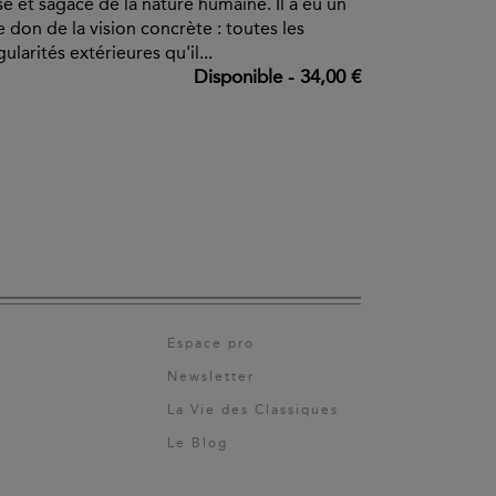
sé et sagace de la nature humaine. Il a eu un
e don de la vision concrète : toutes les
gularités extérieures qu'il...
Disponible
-
34,00 €
Espace pro
Newsletter
La Vie des Classiques
Le Blog