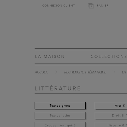
CONNEXION CLIENT
PANIER
LA MAISON
COLLECTION
ACCUEIL
RECHERCHE THÉMATIQUE
LI
LITTÉRATURE
Textes grecs
Arts & 
Textes latins
Droit & 
Études : Antiquité
Histoire &