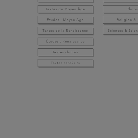
Textes du Moyen Âge
Philo
Études : Moyen Âge
Religion &
Textes de la Renaissance
Sciences & Scien
Études : Renaissance
Textes chinois
Textes sanskrits