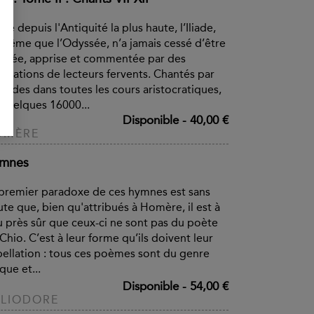
ée depuis l'Antiquité la plus haute, l’Iliade,
même que l’Odyssée, n’a jamais cessé d’être
ntée, apprise et commentée par des
érations de lecteurs fervents. Chantés par
 aèdes dans toutes les cours aristocratiques,
 quelques 16000...
Disponible
-
40,00 €
OMÈRE
mnes
premier paradoxe de ces hymnes est sans
te que, bien qu'attribués à Homère, il est à
 près sûr que ceux-ci ne sont pas du poète
Chio. C’est à leur forme qu’ils doivent leur
ellation : tous ces poèmes sont du genre
que et...
Disponible
-
54,00 €
LIODORE