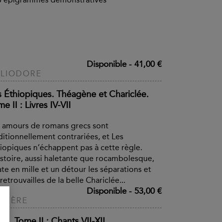
Disponible
-
41,00 €
LIODORE
s Éthiopiques. Théagène et Chariclée.
e II : Livres IV-VII
 amours de romans grecs sont
ditionnellement contrariées, et Les
iopiques n’échappent pas à cette règle.
istoire, aussi haletante que rocambolesque,
ate en mille et un détour les séparations et
 retrouvailles de la belle Chariclée...
Disponible
-
53,00 €
OMÈRE
ade. Tome II : Chants VII-XII