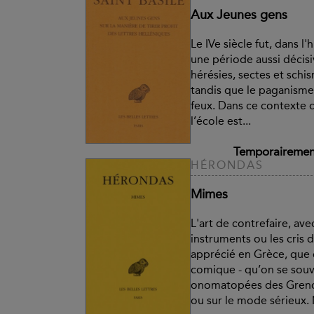
Aux Jeunes gens
Le IVe siècle fut, dans l'
une période aussi décisi
hérésies, sectes et schis
tandis que le paganisme 
feux. Dans ce contexte 
l’école est...
Temporairement
HÉRONDAS
Mimes
L'art de contrefaire, ave
instruments ou les cris d
apprécié en Grèce, que 
comique - qu’on se sou
onomatopées des Grenou
ou sur le mode sérieux. M