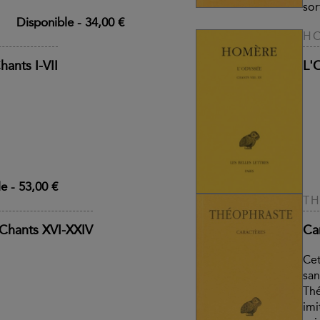
sor
Disponible
-
34,00 €
H
hants I-VII
L'
le
-
53,00 €
T
 Chants XVI-XXIV
Ca
Cet
san
Thé
imi