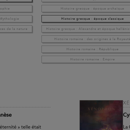
sophie
Histoire grecque : époque archaïque
 Mythologie
Histoire grecque : époque classique
ces de la nature
Histoire grecque : Alexandre et époque hellénis
Histoire romaine : des origines à la Royaut
Histoire romaine : République
Histoire romaine : Empire
X
nnèse
Cy
éternité » telle était
La