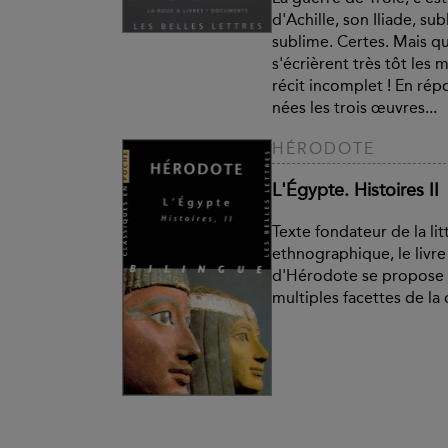
d'Achille, son Iliade, s
sublime. Certes. Mais 
s'écrièrent très tôt les 
récit incomplet ! En rép
nées les trois œuvres...
HÉRODOTE
L'Égypte. Histoires II
Texte fondateur de la lit
ethnographique, le livre 
d'Hérodote se propose 
multiples facettes de la