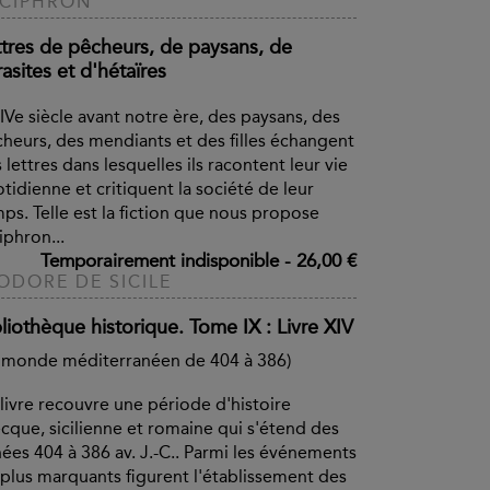
CIPHRON
ttres de pêcheurs, de paysans, de
asites et d'hétaïres
IVe siècle avant notre ère, des paysans, des
heurs, des mendiants et des filles échangent
 lettres dans lesquelles ils racontent leur vie
tidienne et critiquent la société de leur
ps. Telle est la fiction que nous propose
iphron...
Temporairement indisponible
-
26,00 €
ODORE DE SICILE
liothèque historique. Tome IX : Livre XIV
 monde méditerranéen de 404 à 386)
livre recouvre une période d'histoire
cque, sicilienne et romaine qui s'étend des
ées 404 à 386 av. J.-C.. Parmi les événements
 plus marquants figurent l'établissement des