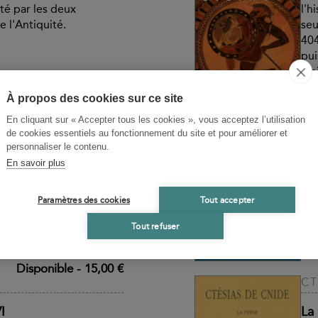
té par les deux
l'h
e l'Antiquité.
seu
404
pui
mai
Disponible
-
16,90 €
À propos des cookies sur ce site
X
En cliquant sur « Accepter tous les cookies », vous acceptez l’utilisation
èse. Tome III: Livres
Co
de cookies essentiels au fonctionnement du site et pour améliorer et
- 
personnaliser le contenu.
En savoir plus
Sui
e du Péloponnèse,
At
cydide n'entendait pas
Paramètres des cookies
Tout accepter
du conflit qui, de 431 à
Con
it opposé les deux plus
d'A
Tout refuser
s, Athènes et Sparte,
Disponible
-
15,00 €
CT
I
La