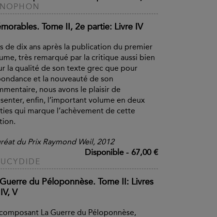
ÉNOPHON
orables. Tome II, 2e partie: Livre IV
s de dix ans après la publication du premier
ume, très remarqué par la critique aussi bien
r la qualité de son texte grec que pour
bondance et la nouveauté de son
mentaire, nous avons le plaisir de
senter, enfin, l’important volume en deux
ties qui marque l’achèvement de cette
tion.
réat du Prix Raymond Weil, 2012
Disponible
-
67,00 €
UCYDIDE
 Guerre du Péloponnèse. Tome II: Livres
 IV, V
 composant La Guerre du Péloponnèse,