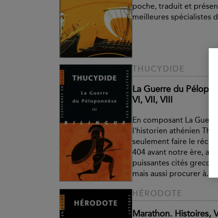
poche, traduit et présen
meilleures spécialistes d
THUCYDIDE
La Guerre du Péloponn
VI, VII, VIII
En composant La Guerr
l'historien athénien Thu
seulement faire le récit 
404 avant notre ère, ava
puissantes cités grecque
mais aussi procurer à...
HÉRODOTE
Marathon. Histoires, V