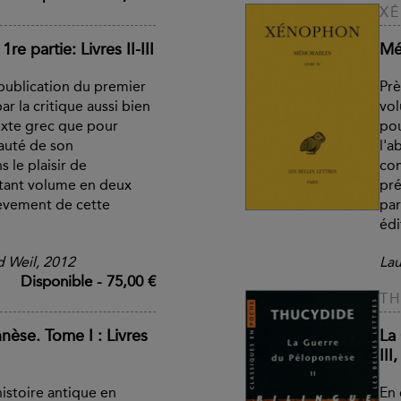
X
e partie: Livres II-III
Mém
 publication du premier
Prè
r la critique aussi bien
vol
exte grec que pour
pou
auté de son
l'a
 le plaisir de
com
ortant volume en deux
pré
èvement de cette
par
édi
 Weil, 2012
Lau
Disponible
-
75,00 €
TH
èse. Tome I : Livres
La
III,
histoire antique en
En