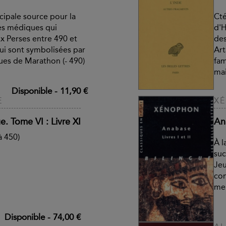
cipale source pour la
Cté
es médiques qui
d'H
x Perses entre 490 et
des
qui sont symbolisées par
Art
ues de Marathon (- 490)
fam
mai
Disponible
-
11,90 €
E
X
e. Tome VI : Livre XI
Ana
à 450)
À l
suc
Jeu
con
mer
Disponible
-
74,00 €