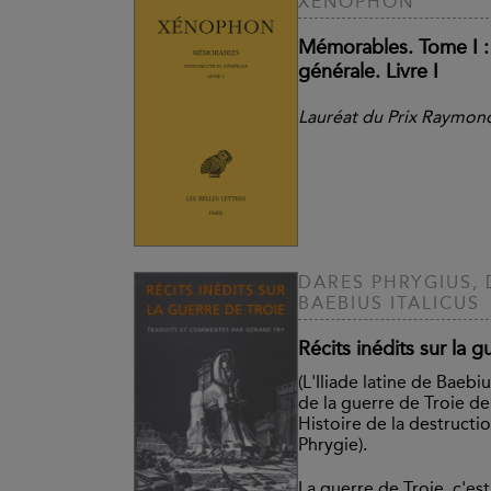
XÉNOPHON
Mémorables. Tome I :
générale. Livre I
Lauréat du Prix Raymond
DARES PHRYGIUS, 
BAEBIUS ITALICUS
Récits inédits sur la g
(L'Iliade latine de Baebi
de la guerre de Troie de
Histoire de la destructi
Phrygie).
La guerre de Troie, c'es