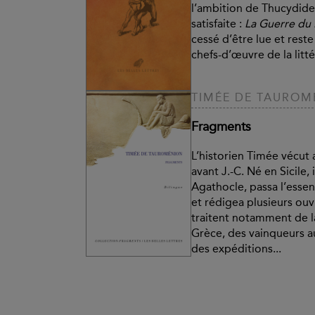
l’ambition de Thucydide
satisfaite :
La Guerre du
cessé d’être lue et rest
chefs-d’œuvre de la litt
TIMÉE DE TAUROM
Fragments
L’historien Timée vécut a
avant J.-C. Né en Sicile, i
Agathocle, passa l’essen
et rédigea plusieurs ouv
traitent notamment de la
Grèce, des vainqueurs a
des expéditions...