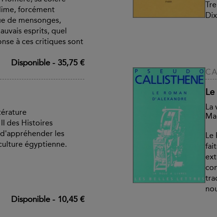
Tre
ublime, forcément
Dix
que de mensonges,
mauvais esprits, quel
onse à ces critiques sont
Disponible
-
35,75 €
CA
Le
La 
térature
Ma
II des Histoires
d'appréhender les
Le 
 culture égyptienne.
fai
ext
com
tra
no
Disponible
-
10,45 €