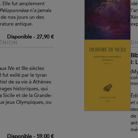
. Elle fut amplement
idé
 Péloponnèse
n’a jamais
l’a
e de nos jours un des
Xén
érature antique.
exp
Disponible
-
27,90 €
ÉNION
DI
Bi
I: 
ux IVe et IIIe siècles
(My
l fut exilé par le tyran
col
tiel de sa vie à Athènes
mon
rages historiques, qui
 Sicile et de la Grande-
Édi
ux jeux Olympiques, ou
et 
des
de 
ant
mé
Disponible
-
59,00 €