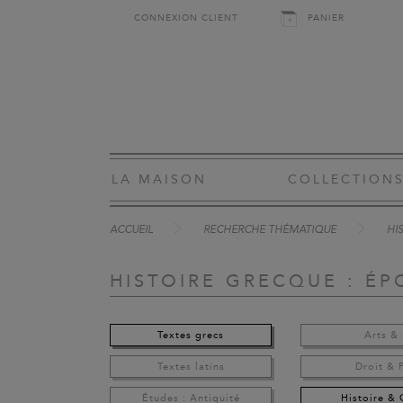
CONNEXION CLIENT
PANIER
LA MAISON
COLLECTION
ACCUEIL
RECHERCHE THÉMATIQUE
HI
HISTOIRE GRECQUE : É
Textes grecs
Arts & 
Textes latins
Droit & 
Études : Antiquité
Histoire &