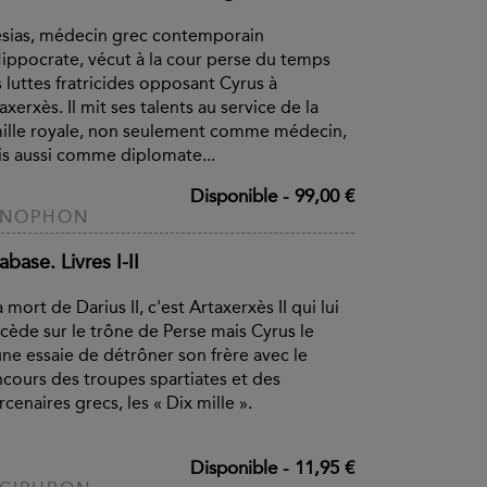
sias, médecin grec contemporain
ippocrate, vécut à la cour perse du temps
 luttes fratricides opposant Cyrus à
axerxès. Il mit ses talents au service de la
ille royale, non seulement comme médecin,
s aussi comme diplomate...
Disponible
-
99,00 €
ÉNOPHON
base. Livres I-II
a mort de Darius II, c'est Artaxerxès II qui lui
cède sur le trône de Perse mais Cyrus le
ne essaie de détrôner son frère avec le
cours des troupes spartiates et des
cenaires grecs, les « Dix mille ».
Disponible
-
11,95 €