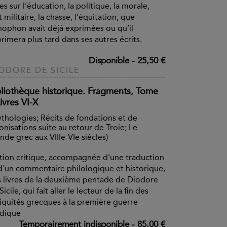
es sur l’éducation, la politique, la morale,
rt militaire, la chasse, l’équitation, que
ophon avait déjà exprimées ou qu’il
rimera plus tard dans ses autres écrits.
Disponible
-
25,50 €
ODORE DE SICILE
bliothèque historique. Fragments, Tome
Livres VI-X
thologies; Récits de fondations et de
onisations suite au retour de Troie; Le
de grec aux VIIIe-VIe siècles)
tion critique, accompagnée d'une traduction
d'un commentaire philologique et historique,
 livres de la deuxième pentade de Diodore
Sicile, qui fait aller le lecteur de la fin des
iquités grecques à la première guerre
dique
Temporairement indisponible
-
85,00 €