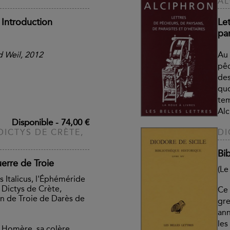
AL
 Introduction
Le
par
 Weil, 2012
Au 
pêc
des
quo
tem
Alc
Disponible
-
74,00 €
DICTYS DE CRÈTE,
DI
Bib
uerre de Troie
(Le
us Italicus, l'Éphéméride
 Dictys de Crète,
Ce 
on de Troie de Darès de
gre
ann
les
t Homère, sa colère