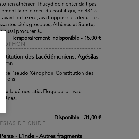
istorien athénien Thucydide n'entendait pas
lement faire le récit du conflit qui, de 431 à
 avant notre ère, avait opposé les deux plus
ssantes cités grecques, Athènes et Sparte,
s aussi procurer à...
Temporairement indisponible
-
15,00 €
ÉNOPHON
nstitution des Lacédémoniens, Agésilas
Hiéron
vi de Pseudo-Xénophon, Constitution des
héniens
tre la démocratie. Éloge de la rivale
thènes.
Disponible
-
31,00 €
ÉSIAS DE CNIDE
 Perse - L'Inde - Autres fragments