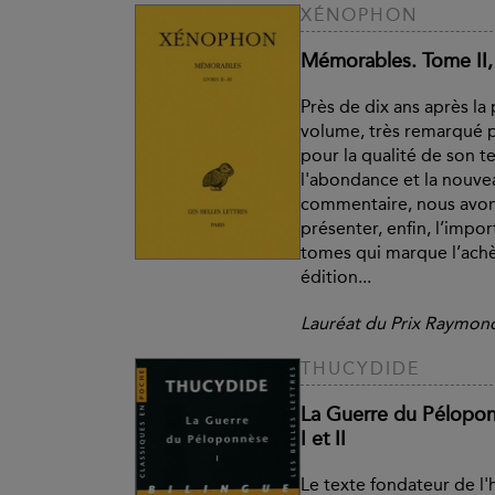
XÉNOPHON
Mémorables. Tome II, 1r
Près de dix ans après la
volume, très remarqué pa
pour la qualité de son t
l'abondance et la nouve
commentaire, nous avons
présenter, enfin, l’imp
tomes qui marque l’ach
édition...
Lauréat du Prix Raymond
THUCYDIDE
La Guerre du Péloponn
I et II
Le texte fondateur de l'