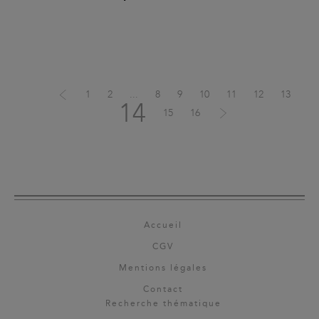
1
2
...
8
9
10
11
12
13
14
15
16
Accueil
CGV
Mentions légales
Contact
Recherche thématique