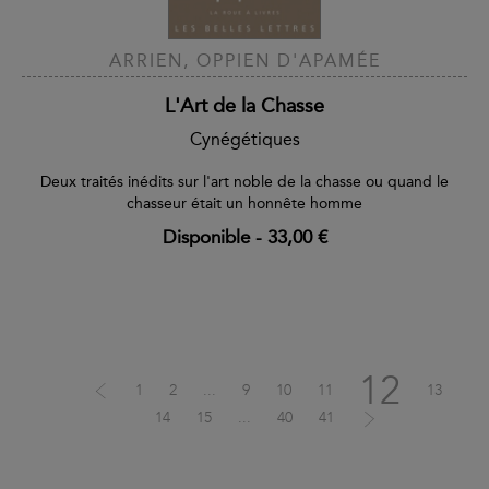
ARRIEN, OPPIEN D'APAMÉE
L'Art de la Chasse
Cynégétiques
Deux traités inédits sur l'art noble de la chasse ou quand le
chasseur était un honnête homme
Disponible
-
33,00 €
12
1
2
...
9
10
11
13
14
15
...
40
41