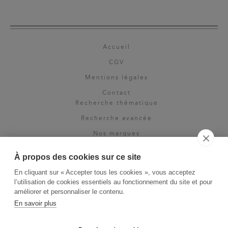
Accueil
CGV
Mentions légales
Contact
Recherche thématique
Recherche avancée
Nos marques
Rights & permissions
À propos des cookies sur ce site
Espace pro
En cliquant sur « Accepter tous les cookies », vous acceptez
Newsletter
l’utilisation de cookies essentiels au fonctionnement du site et pour
La Vie des Classiques
améliorer et personnaliser le contenu.
En savoir plus
Le Blog